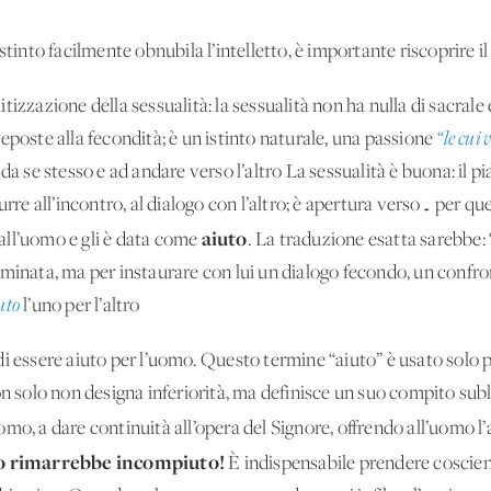
stinto facilmente obnubila l’intelletto, è importante riscoprire i
tizzazione della sessualità: la sessualità non ha nulla di sacrale
eposte alla fecondità; è un istinto naturale, una passione
“le cui
da se stesso e ad andare verso l’altro La sessualità è buona: il 
urre all’incontro, al dialogo con l’altro; è apertura verso… per q
aiuto
all’uomo e gli è data come
. La traduzione esatta sarebbe:
dominata, ma per instaurare con lui un dialogo fecondo, un con
uto
l’uno per l’altro
i essere aiuto per l’uomo. Questo termine “aiuto” è usato solo 
on solo non designa inferiorità, ma definisce un suo compito sub
omo, a dare continuità all’opera del Signore, offrendo all’uomo l’
mo rimarrebbe incompiuto!
È indispensabile prendere coscienz