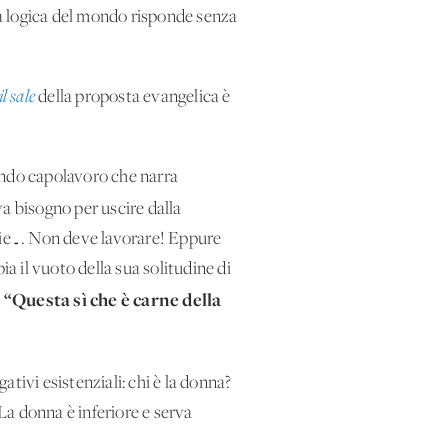
a logica del mondo risponde senza
il sale
della proposta evangelica è
endo capolavoro che narra
va bisogno per uscire dalla
pecie…. Non deve lavorare! Eppure
a il vuoto della sua solitudine di
“Questa sì che è carne della
:
tivi esistenziali: chi è la donna?
 La donna è inferiore e serva