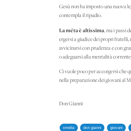
Gesù non ha imposto una nuova legge
contempla il ripudio.
La méta è altissima
, ma i passi 
ergersi a giudice dei propri fratell
avvicinarsi con prudenza e con gran
o adeguarsi alla mentalità corrent
Ci vuole poco per accorgersi che qu
nella preparazione dei giovani al 
Don Gianni
omelia
don gianni
giovani