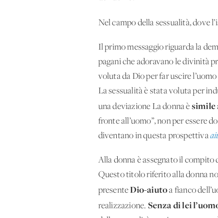
Nel campo della sessualità, dove l’i
Il primo messaggio riguarda la demi
pagani che adoravano le divinità pr
voluta da Dio per far uscire l’uomo 
La sessualità è stata voluta per ind
simile
una deviazione La donna è
fronte all’uomo”, non per essere 
diventano in questa prospettiva
ai
Alla donna è assegnato il compito d
Questo titolo riferito alla donna n
Dio-aiuto
presente
a fianco dell’u
Senza di lei l’uo
realizzazione.