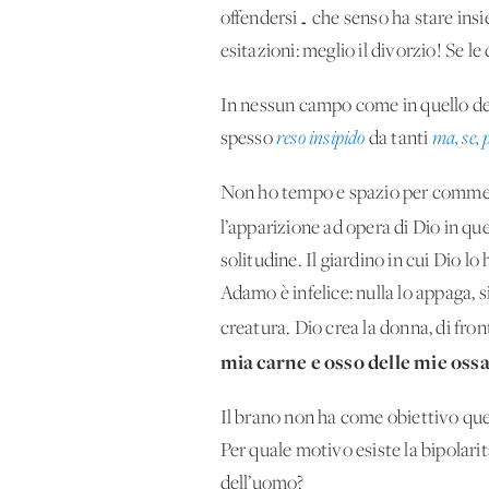
offendersi… che senso ha stare ins
esitazioni: meglio il divorzio! Se l
In nessun campo come in quello dell
spesso
reso insipido
da tanti
ma, se, 
Non ho tempo e spazio per commenta
l’apparizione ad opera di Dio in q
solitudine. Il giardino in cui Dio l
Adamo è infelice: nulla lo appaga, s
creatura. Dio crea la donna, di fro
mia carne e osso delle mie ossa
Il brano non ha come obiettivo quel
Per quale motivo esiste la bipolarit
dell’uomo?