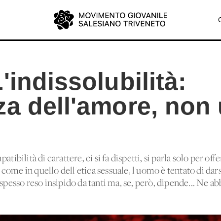
'indissolubilità:
za dell'amore, non
tibilità di carattere, ci si fa dispetti, si parla solo per off
ome in quello dell'etica sessuale, l'uomo è tentato di darsi
 spesso reso insipido da tanti ma, se, però, dipende... Ne 