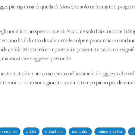
, più rigorosa di quella di Mosè; ha solo richiamato il progett
degli uomini sono spesso incerti. Siccome solo Dio conosce la fr
i, nessuno ha il diritto di valutarne le colpe e pronunciare condan
de carità. Mostrarsi comprensivi e pazienti tuttavia non signifi
e, ma mostrare saggezza pastorale.
esto tasto è un nervo scoperto nella società di oggi e anche nel
Matrimonio: io mi sono giocato 4 anni a tempo pieno per diventa
animatori
adulti
catechisti
educatori
indissolubilità
a