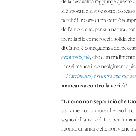
della sessualità raggiunge questo o
si è sposati e si vive sotto lo stes
perché il ricorso a precetti è semp
dell’amore che, per sua natura, no
incrollabile come roccia solida che
di Caino, è conseguenza del peccat
extraconiugale
, che è un tradimento
in essi manca il coinvolgimento pi
(=Matrimonio) e si unirà alla sua do
mancanza contro la verità!
“L’uomo non separi ciò che Dio
sacramento. L’amore che Dio ha con
segno dell’amore di Dio per l’umani
l’uomo, un amore che non viene mai 