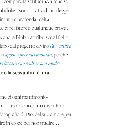
 ricompare la solitudine, anche se
olubile
. Non si tratta di una legge,
’intima e profonda realtà
e di resistere a qualunque prova,
, che la Bibbia attribuisce al figlio
ulano dal progetto divino
l’avventura
 i rapporti prematrimoniali
, perché
o lascerà suo padre e sua madre
o la sessualità è una
ine di ogni matrimonio-
cca! L’uomo e la donna diventano
fotografia di Dio, del suo amore per
re in croce per non tradire ….