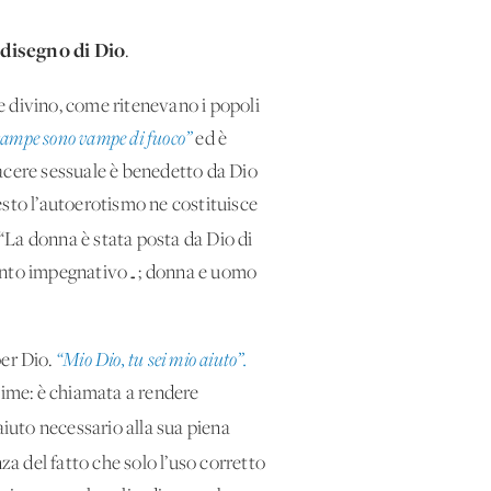
disegno di Dio
l
.
 e divino, come ritenevano i popoli
 vampe sono vampe di fuoco”
ed è
piacere sessuale è benedetto da Dio
uesto l’autoerotismo ne costituisce
 “La donna è stata posta da Dio di
fronto impegnativo…; donna e uomo
per Dio.
“Mio Dio, tu sei mio aiuto”.
lime: è chiamata a rendere
aiuto necessario alla sua piena
a del fatto che solo l’uso corretto