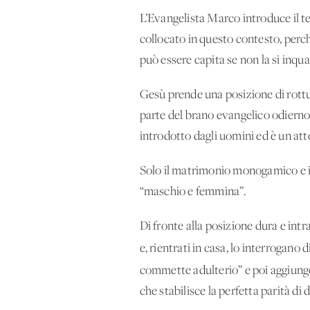
L’Evangelista Marco introduce il te
collocato in questo contesto, perch
può essere capita se non la si inqua
Gesù prende una posizione di rottur
parte del brano evangelico odierno)
introdotto dagli uomini ed è un att
Solo il matrimonio monogamico e ind
“maschio e femmina”.
Di fronte alla posizione dura e int
e, rientrati in casa, lo interrogano
commette adulterio” e poi aggiunge
che stabilisce la perfetta parità d