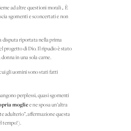
sieme ad altre questioni morali… È
ascia sgomenti e sconcertati e non
a disputa riportata nella prima
 progetto di Dio. Il ripudio è stato
a donna in una sola carne.
i gli uomini sono stati fatti
rimangono perplessi, quasi sgomenti
ropria moglie
e ne sposa un’altra
te adulterio”, affermazione questa
el tempo!).