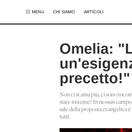
MENU
CHI SIAMO
ARTICOLI
Omelia: "L
un'esigen
precetto!"
Non ci si ama più, ci sono incompa
stare insieme? In nessun campo c
sale della proposta evangelica è
tutti.