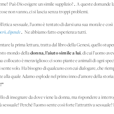
ieme? Può Dio esigere un simile supplizio?… A queste domande l
e cose non vanno, ci si lascia senza troppi problemi.
’etica sessuale, l’uomo è tentato di darsi una sua morale e così
però, dipende
… Ne abbiamo fatto esperienza tutti.
re la prima lettura, tratta dal libro della Genesi, quello stup
donna, l’aiuto simile a lui
uesto mondo della
, di cui l’uomo ave
o ha collocato è meraviglioso: ci sono piante e animali di ogni s
i sente solo. Ha bisogno di qualcuno con cui dialogare, che riempi
nte alla quale Adamo esplode nel primo inno d’amore della storia
!”
lo di insegnare da dove viene la donna, ma rispondere a interroga
à sessuale? Perché l’uomo sente così forte l’attrattiva sessuale?