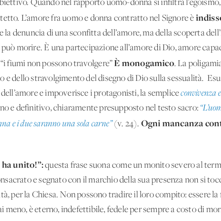
biettivo. Quando nel rapporto uomo-donna si infiltra l’egoismo,
indiss
so tetto. L’amore fra uomo e donna contratto nel Signore è
re la denuncia di una sconfitta dell’amore, ma della scoperta dell
n può morire. È una partecipazione all’amore di Dio, amore capac
È monogamico
 “i fiumi non possono travolgere”
. La poligamia
o e dello stravolgimento del disegno di Dio sulla sessualità. Es
 dell’amore e impoverisce i protagonisti, la semplice
convivenza e
eno e definitivo, chiaramente presupposto nel testo sacro:
“L’uom
Ogni mancanza contr
nna e i due saranno una sola carne”
(v. 24).
 ha unito!”:
questa frase suona come un monito severo al term
sacrato e segnato con il marchio della sua presenza non si to
tà, per la Chiesa. Non possono tradire il loro compito: essere la 
meno, è eterno, indefettibile, fedele per sempre a costo di mori