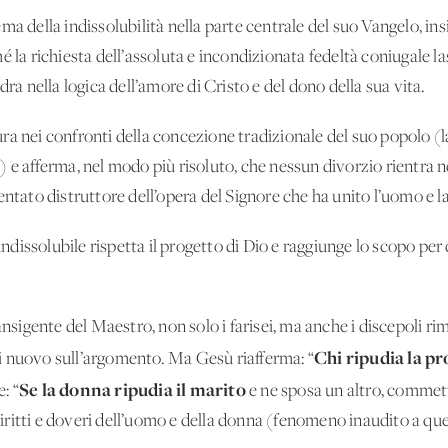
ma della indissolubilità nella parte centrale del suo Vangelo, in
é la richiesta dell’assoluta e incondizionata fedeltà coniugale l
dra nella logica dell’amore di Cristo e del dono della sua vita.
a nei confronti della concezione tradizionale del suo popolo (l
 e afferma, nel modo più risoluto, che nessun divorzio rientra nel
entato distruttore dell’opera del Signore che ha unito l’uomo e l
issolubile rispetta il progetto di Dio e raggiunge lo scopo per cu
ransigente del Maestro, non solo i farisei, ma anche i discepoli 
Chi ripudia la p
 di nuovo sull’argomento. Ma Gesù riafferma: “
Se la donna ripudia il marito
: “
e ne sposa un altro, commet
i diritti e doveri dell’uomo e della donna (fenomeno inaudito a qu