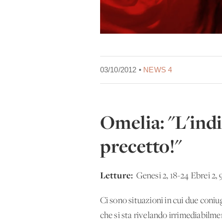
03/10/2012 •
NEWS 4
Omelia: "L'indi
precetto!"
Letture:
Genesi 2, 18-24 Ebrei 2, 
Ci sono situazioni in cui due coniu
che si sta rivelando irrimediabilment