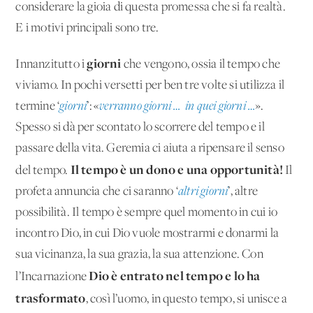
considerare la gioia di questa promessa che si fa realtà.
E i motivi principali sono tre.
giorni
Innanzitutto i
che vengono, ossia il tempo che
viviamo. In pochi versetti per ben tre volte si utilizza il
termine ‘
giorni
’: «
verranno giorni … in quei giorni …
».
Spesso si dà per scontato lo scorrere del tempo e il
passare della vita. Geremia ci aiuta a ripensare il senso
Il tempo è un dono e una opportunità!
del tempo.
Il
profeta annuncia che ci saranno ‘
altri giorni
’, altre
possibilità. Il tempo è sempre quel momento in cui io
incontro Dio, in cui Dio vuole mostrarmi e donarmi la
sua vicinanza, la sua grazia, la sua attenzione. Con
Dio è entrato nel tempo e lo ha
l’Incarnazione
trasformato
, così l’uomo, in questo tempo, si unisce a