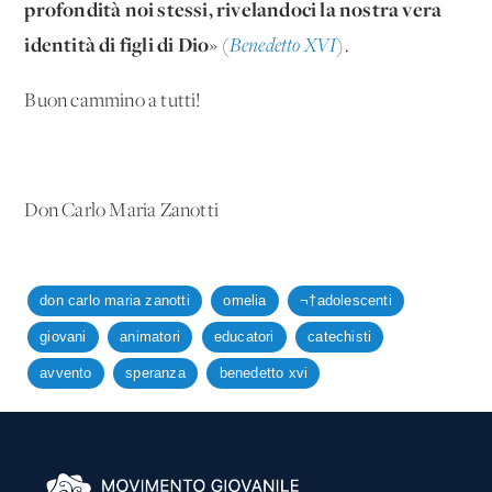
profondità noi stessi, rivelandoci la nostra vera
identità di figli di Dio
» (
Benedetto XVI
).
Buon cammino a tutti!
Don Carlo Maria Zanotti
don carlo maria zanotti
omelia
¬†adolescenti
giovani
animatori
educatori
catechisti
avvento
speranza
benedetto xvi