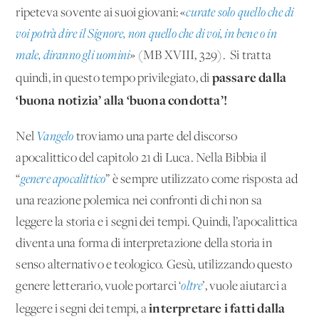
ripeteva sovente ai suoi giovani: «
curate solo quello che di
voi potrà dire il Signore, non quello che di voi, in bene o in
male, diranno gli uomini
» (MB XVIII, 329). Si tratta
passare dalla
quindi, in questo tempo privilegiato, di
‘buona notizia’ alla ‘buona condotta’!
Nel
Vangelo
troviamo una parte del discorso
apocalittico del capitolo 21 di Luca. Nella Bibbia il
“
genere apocalittico
” è sempre utilizzato come risposta ad
una reazione polemica nei confronti di chi non sa
leggere la storia e i segni dei tempi. Quindi, l’apocalittica
diventa una forma di interpretazione della storia in
senso alternativo e teologico. Gesù, utilizzando questo
genere letterario, vuole portarci ‘
oltre
’, vuole aiutarci a
interpretare i fatti dalla
leggere i segni dei tempi, a