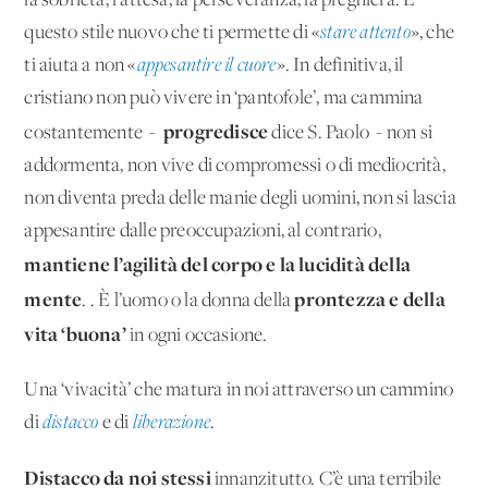
la sobrietà, l’attesa, la perseveranza, la preghiera. È
questo stile nuovo che ti permette di «
stare attento
», che
ti aiuta a non «
appesantire il cuore
». In definitiva, il
cristiano non può vivere in ‘pantofole’, ma cammina
progredisce
costantemente -
dice S. Paolo - non si
addormenta, non vive di compromessi o di mediocrità,
non diventa preda delle manie degli uomini, non si lascia
appesantire dalle preoccupazioni, al contrario,
mantiene l’agilità del corpo e la lucidità della
mente
prontezza e della
. . È l’uomo o la donna della
vita ‘buona’
in ogni occasione.
Una ‘vivacità’ che matura in noi attraverso un cammino
di
distacco
e di
liberazione
.
Distacco da noi stessi
innanzitutto. C’è una terribile