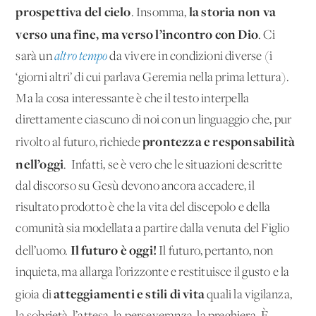
prospettiva del cielo
la storia non va
. Insomma,
verso una fine, ma verso l’incontro con Dio
. Ci
sarà un
altro tempo
da vivere in condizioni diverse (i
‘giorni altri’ di cui parlava Geremia nella prima lettura).
Ma la cosa interessante è che il testo interpella
direttamente ciascuno di noi con un linguaggio che, pur
prontezza e responsabilità
rivolto al futuro, richiede
nell’oggi
. Infatti, se è vero che le situazioni descritte
dal discorso su Gesù devono ancora accadere, il
risultato prodotto è che la vita del discepolo e della
comunità sia modellata a partire dalla venuta del Figlio
Il futuro è oggi!
dell’uomo.
Il futuro, pertanto, non
inquieta, ma allarga l’orizzonte e restituisce il gusto e la
atteggiamenti e stili di vita
gioia di
quali la vigilanza,