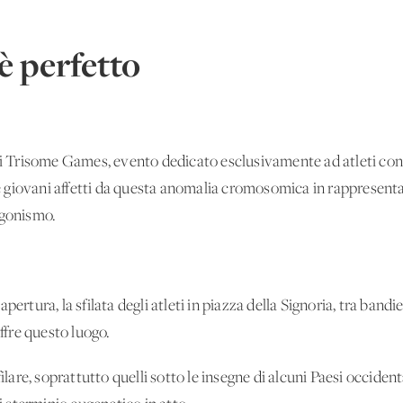
 perfetto
o i Trisome Games, evento dedicato esclusivamente ad atleti con
lle giovani affetti da questa anomalia cromosomica in rappresenta
agonismo.
ertura, la sfilata degli atleti in piazza della Signoria, tra bandie
offre questo luogo.
re, soprattutto quelli sotto le insegne di alcuni Paesi occidenta