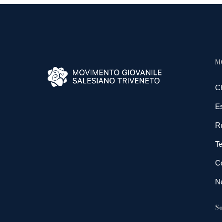
M
C
E
R
Te
Co
N
So