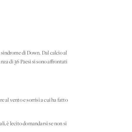
 sindrome di Down. Dal calcio al
nza di 36 Paesi si sono affrontati
re al vento e sorrisi a cui ha fatto
li, è lecito domandarsi se non si