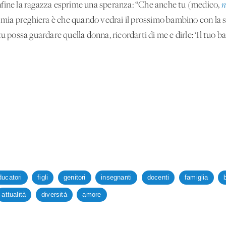
nfine la ragazza esprime una speranza: “Che anche tu (medico,
n
 la mia preghiera è che quando vedrai il prossimo bambino con 
tu possa guardare quella donna, ricordarti di me e dirle: ‘Il tuo
ducatori
figli
genitori
insegnanti
docenti
famiglia
attualità
diversità
amore