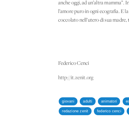
anche oggi, ad un’altra mamma”. I
l’amore puro in ogni ecografia. E
coccolato nell’utero di sua madre, 
Federico Cenci
http://it.zenit.org
giovani
adulti
animatori
e
redazione zenit
federico cenci