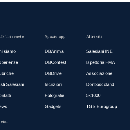
GS Triveneto
Spazio app
Altri siti
hi siamo
DBAnima
Salesiani INE
sperienze
DBContest
Ispettoria FMA
ubriche
DBDrive
Associazione
sti Salesiani
Iscrizioni
Donboscoland
ntatti
Fotografie
5x1000
ews
Gadgets
TGS Eurogroup
cial