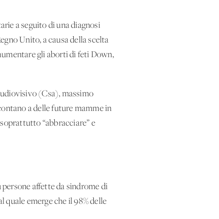
arie a seguito di una diagnosi
egno Unito, a causa della scelta
umentare gli aborti di feti Down,
l’audiovisivo (Csa), massimo
ccontano a delle future mamme in
, soprattutto “abbracciare” e
ù persone affette da sindrome di
al quale emerge che il 98% delle