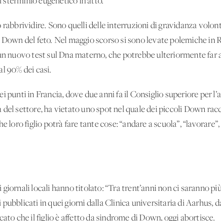
di sterminio eugenetico in atto.
 rabbrividire. Sono quelli delle interruzioni di gravidanza volont
i Down del feto. Nel maggio scorso si sono levate polemiche in R
 un nuovo test sul Dna materno, che potrebbe ulteriormente far a
l 90% dei casi.
i punti in Francia, dove due anni fa il Consiglio superiore per 
 del settore, ha vietato uno spot nel quale dei piccoli Down ra
e loro figlio potrà fare tante cose: “andare a scuola”, “lavorare”
giornali locali hanno titolato: “Tra trent’anni non ci saranno pi
pubblicati in quei giorni dalla Clinica universitaria di Aarhus, d
ato che il figlio è affetto da sindrome di Down, oggi abortisce.