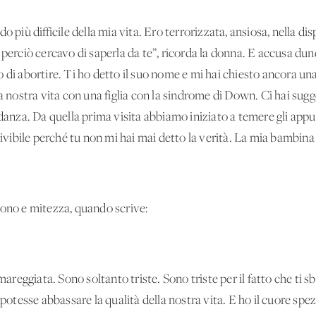
o più difficile della mia vita. Ero terrorizzata, ansiosa, nella
dis
 perciò cercavo di saperla da te”, ricorda la donna. E accusa du
 di abortire. Ti ho detto il suo nome e mi hai chiesto ancora u
a nostra vita con una figlia con la sindrome di Down. Ci hai sugg
danza. Da quella prima visita abbiamo iniziato a temere gli appun
vivibile perché tu non mi hai mai detto la verità. La mia bambina 
dono e mitezza, quando scrive:
eggiata. Sono soltanto triste. Sono triste per il fatto che ti sba
esse abbassare la qualità della nostra vita. E ho il cuore spez