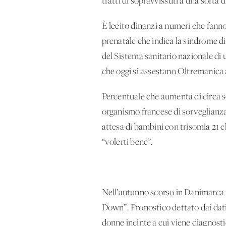
tratti di sopravvissuti a una sorta 
È lecito dinanzi a numeri che fanno
prenatale che indica la sindrome d
del Sistema sanitario nazionale di
che oggi si assestano Oltremanica a
Percentuale che aumenta di circa se
organismo francese di sorveglianza
attesa di bambini con trisomia 21 ch
“volerti bene”.
Nell’autunno scorso in Danimarca i 
Down”. Pronostico dettato dai dati 
donne incinte a cui viene diagnostic