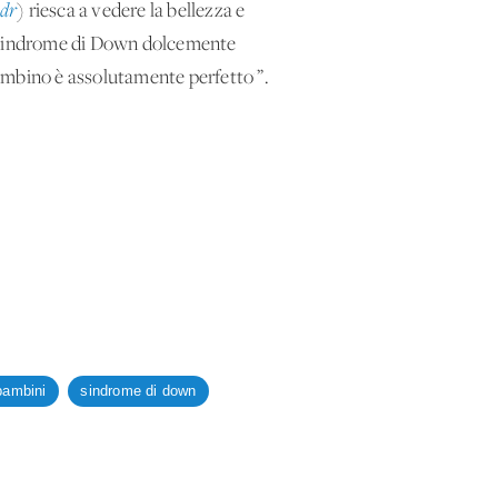
dr
) riesca a vedere la bellezza
e
la sindrome di Down dolcemente
 bambino è assolutamente perfetto'”.
bambini
sindrome di down