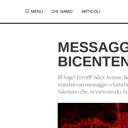
MENU
CHI SIAMO
ARTICOLI
MESSAGG
BICENTE
√Ångel Fern√°ndez Artime, Ret
mandato un messaggio a tutta la 
Salesiano che, in vario modo, fa