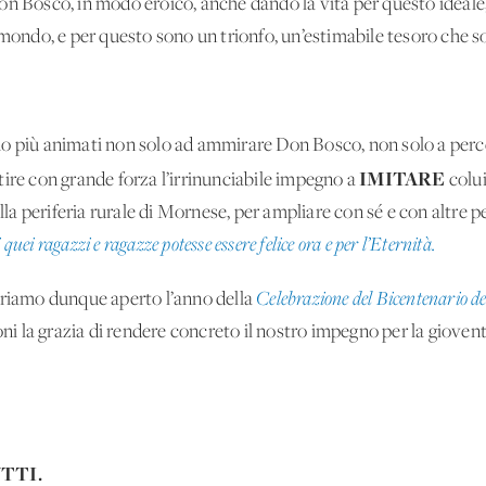
n Bosco, in modo eroico, anche dando la vita per questo ideale, i
l mondo, e per questo sono un trionfo, un’estimabile tesoro che 
o più animati non solo ad ammirare Don Bosco, non solo a percep
IMITARE
tire con grande forza l’irrinunciabile impegno a
colui
alla periferia rurale di Mornese, per ampliare con sé e con altre p
quei ragazzi e ragazze potesse essere felice ora e per l’Eternità.
ariamo dunque aperto l’anno della
Celebrazione del Bicentenario d
doni la grazia di rendere concreto il nostro impegno per la giove
TTI.