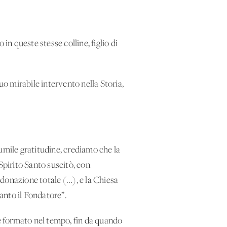
n queste stesse colline, figlio di
uo mirabile intervento nella Storia,
umile gratitudine, crediamo che la
Spirito Santo suscitò, con
onazione totale (...), e la Chiesa
anto il Fondatore”.
 è formato nel tempo, fin da quando