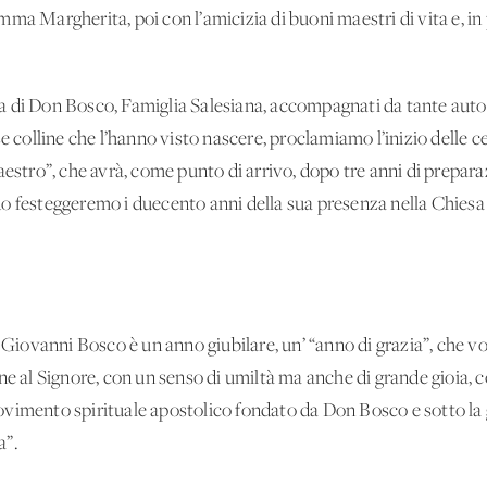
ma Margherita, poi con l’amicizia di buoni maestri di vita e, in 
 di Don Bosco, Famiglia Salesiana, accompagnati da tante autorit
se colline che l’hanno visto nascere, proclamiamo l’inizio delle 
estro”, che avrà, come punto di arrivo, dopo tre anni di preparaz
o festeggeremo i duecento anni della sua presenza nella Chiesa e
n Giovanni Bosco è un anno giubilare, un’ “anno di grazia”, che
ne al Signore, con un senso di umiltà ma anche di grande gioia, c
vimento spirituale apostolico fondato da Don Bosco e sotto la g
a”.