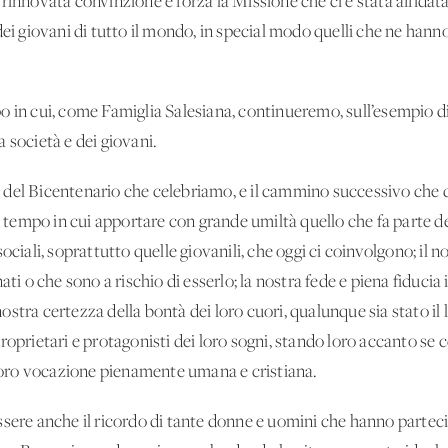
rinnovata convinzione e forza la Missione che ci è stata affidata
ei giovani di tutto il mondo, in special modo quelli che ne hanno 
o in cui, come Famiglia Salesiana, continueremo, sull’esempio 
a società e dei giovani.
 del Bicentenario che celebriamo, e il cammino successivo che
un tempo in cui apportare con grande umiltà quello che fa parte de
ociali, soprattutto quelle giovanili, che oggi ci coinvolgono; il 
ti o che sono a rischio di esserlo; la nostra fede e piena fiducia 
a nostra certezza della bontà dei loro cuori, qualunque sia stato 
roprietari e protagonisti dei loro sogni, stando loro accanto se
a loro vocazione pienamente umana e cristiana.
ssere anche il ricordo di tante donne e uomini che hanno parte