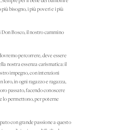
, sempre per il bene dei bambini e
più bisogno, i più poveri e i più
di Don Bosco, il nostro cammino
 dovremo percorrere, deve essere
lla nostra essenza carismatica: il
nostro impegno, con intenzioni
in loro, in ogni ragazzo e ragazza,
il loro passato, facendo conoscere
 ce lo permettono, per poterne
cipato con grande passione a questo