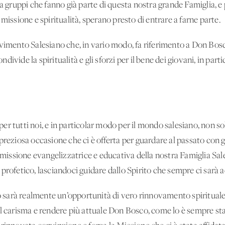
a gruppi che fanno già parte di questa nostra grande Famiglia, e p
missione e spiritualità, sperano presto di entrare a farne parte.
vimento Salesiano che, in vario modo, fa riferimento a Don Bosco 
ivide la spiritualità e gli sforzi per il bene dei giovani, in part
er tutti noi, e in particolar modo per il mondo salesiano, non 
preziosa occasione che ci è offerta per guardare al passato con g
i missione evangelizzatrice e educativa della nostra Famiglia Sal
profetico, lasciandoci guidare dallo Spirito che sempre ci sarà a
arà realmente un’opportunità di vero rinnovamento spirituale e
il carisma e rendere più attuale Don Bosco, come lo è sempre st