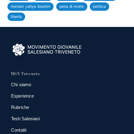
meriam yahya ibrahim
pena di morte
politica
libertà
MGS Triveneto
Chi siamo
Esperienze
Rubriche
Testi Salesiani
Contatti