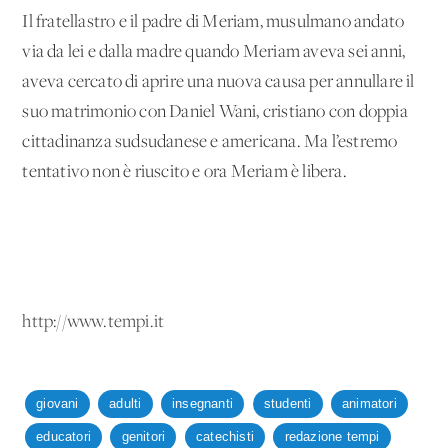
Il fratellastro e il padre di Meriam, musulmano andato
via da lei e dalla madre quando Meriam aveva sei anni,
aveva cercato di aprire una nuova causa per annullare il
suo matrimonio con Daniel Wani, cristiano con doppia
cittadinanza sudsudanese e americana. Ma l’estremo
tentativo non è riuscito e ora Meriam è libera.
http://www.tempi.it
giovani
adulti
insegnanti
studenti
animatori
educatori
genitori
catechisti
redazione tempi