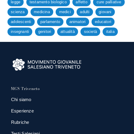
legge
testamento biologico
affetto
cure palliative
scienza
medicina
medici
adulti
giovani
adolescenti
parlamento
animatori
educatori
insegnanti
genitori
attualità
società
italia
MGS Triveneto
Chi siamo
Esperienze
Rubriche
Testi Salesiani