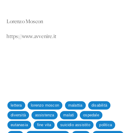
Lorenzo Moscon
https://www.avvenire.it
lettera
lorenzo moscon
malattia
disabilità
diversità
assistenza
malati
ospedale
eutanasia
fine vita
suicidio assistito
politica