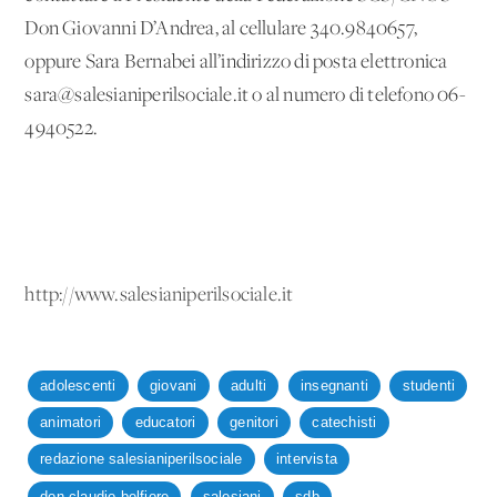
Don Giovanni D’Andrea, al cellulare 340.9840657,
oppure Sara Bernabei all’indirizzo di posta elettronica
sara@salesianiperilsociale.it o al numero di telefono 06-
4940522.
http://www.salesianiperilsociale.it
adolescenti
giovani
adulti
insegnanti
studenti
animatori
educatori
genitori
catechisti
redazione salesianiperilsociale
intervista
don claudio belfiore
salesiani
sdb