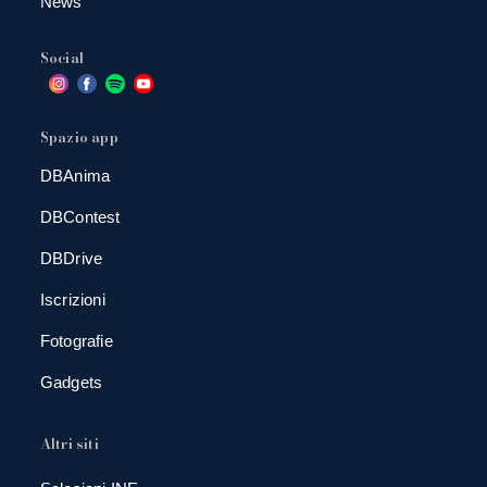
News
Social
Spazio app
DBAnima
DBContest
DBDrive
Iscrizioni
Fotografie
Gadgets
Altri siti