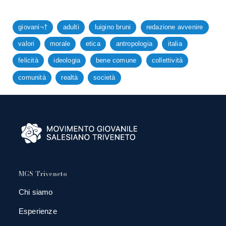
giovani¬†
adulti
luigino bruni
redazione avvenire
valori
morale
etica
antropologia
italia
felicità
ideologia
bene comune
collettività
comunità
realtà
società
MGS Triveneto
Chi siamo
Esperienze