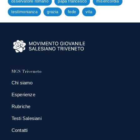
osservatore romano
papa francesco
misericordia
testimonianza
grazia
fede
vita
MGS Triveneto
Chi siamo
Esperienze
Rubriche
Testi Salesiani
Contatti