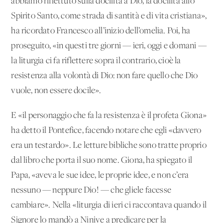
abbiamo riflettuto sulla docilità a Dio, la docilità allo
Spirito Santo, come strada di santità e di vita cristiana»,
ha ricordato Francesco all’inizio dell’omelia. Poi, ha
proseguito, «in questi tre giorni — ieri, oggi e domani —
la liturgia ci fa riflettere sopra il contrario, cioè la
resistenza alla volontà di Dio: non fare quello che Dio
vuole, non essere docile».
E «il personaggio che fa la resistenza è il profeta Giona»
ha detto il Pontefice, facendo notare che egli «davvero
era un testardo». Le letture bibliche sono tratte proprio
dal libro che porta il suo nome. Giona, ha spiegato il
Papa, «aveva le sue idee, le proprie idee, e non c’era
nessuno — neppure Dio! — che gliele facesse
cambiare». Nella «liturgia di ieri ci raccontava quando il
Signore lo mandò a Ninive a predicare per la