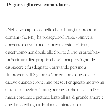
il Signore gli aveva comandato».
«Nel terzo capitolo, quello che la liturgia ci proporrà
domani» (4, 1-11), ha proseguito il Papa, «Ninive si
converte e davanti a questa conversione Giona,
quest’uomo non docile allo Spirito di Dio, si arrabbia».
La Scrittura dice proprio che «Giona provò grande
dispiacere e fu sdegnato», arrivando persino a
rimproverare il Signore: «Non era forse questo che
dicevo quando ero nel mio paese? Per questo motivo mi
affrettai a fuggire a Tarsis; perché so che tu sei un Dio
misericordioso e pietoso, lento all’ira, di grande amore e
che ti ravvedi riguardo al male minacciato».