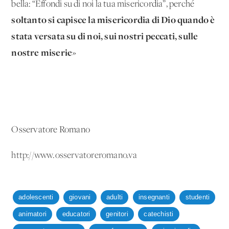
bella: “Effondi su di noi la tua misericordia”, perché
soltanto si capisce la misericordia di Dio quando è
stata versata su di noi, sui nostri peccati, sulle
nostre miserie
»
Osservatore Romano
http://www.osservatoreromano.va
adolescenti
giovani
adulti
insegnanti
studenti
animatori
educatori
genitori
catechisti