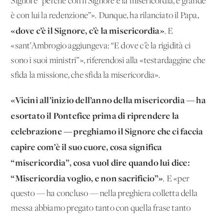
Signore “perché con il Signore è la misericordia, e grande
è con lui la redenzione”». Dunque, ha rilanciato il Papa,
«dove c’è il Signore, c’è la misericordia»
. E
«sant’Ambrogio aggiungeva: “E dove c’è la rigidità ci
sono i suoi ministri”», riferendosi alla «testardaggine che
sfida la missione, che sfida la misericordia».
«Vicini all’inizio dell’anno della misericordia — ha
esortato il Pontefice prima di riprendere la
celebrazione — preghiamo il Signore che ci faccia
capire com’è il suo cuore, cosa significa
“misericordia”, cosa vuol dire quando lui dice:
“Misericordia voglio, e non sacrificio”»
. E «per
questo — ha concluso — nella preghiera colletta della
messa abbiamo pregato tanto con quella frase tanto