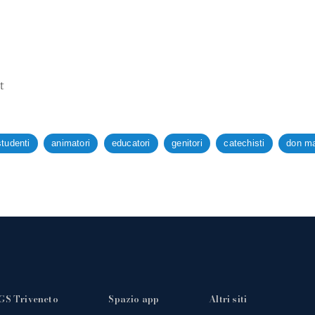
t
studenti
animatori
educatori
genitori
catechisti
don m
GS Triveneto
Spazio app
Altri siti