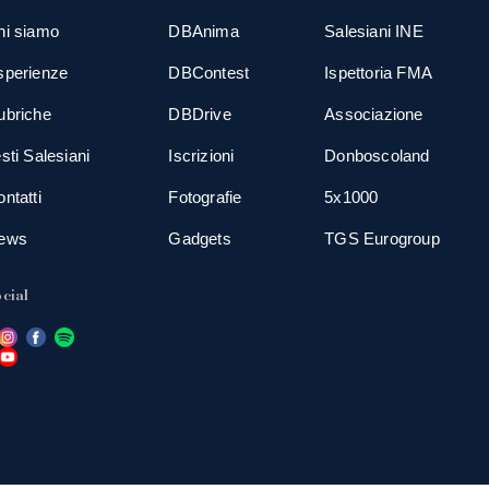
hi siamo
DBAnima
Salesiani INE
sperienze
DBContest
Ispettoria FMA
ubriche
DBDrive
Associazione
sti Salesiani
Iscrizioni
Donboscoland
ntatti
Fotografie
5x1000
ews
Gadgets
TGS Eurogroup
cial