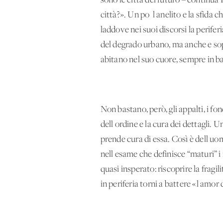
sono le città del futuro – continu
città?». Un po' l'anelito e la sfida
laddove nei suoi discorsi la periferi
del degrado urbano, ma anche e sopra
abitano nel suo cuore, sempre in bal
Non bastano, però, gli appalti, i fond
dell'ordine e la cura dei dettagli. U
prende cura di essa. Così è dell'uom
nell'esame che definisce “maturi” i
quasi insperato: riscoprire la frag
in periferia torni a battere «l'amor