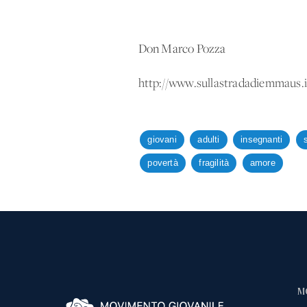
Don Marco Pozza
http://www.sullastradadiemmaus.i
giovani
adulti
insegnanti
povertà
fragilità
amore
M