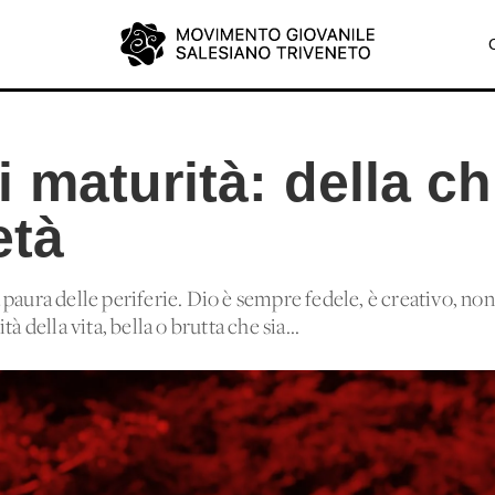
 maturità: della ch
età
paura delle periferie. Dio è sempre fedele, è creativo, non
à della vita, bella o brutta che sia...