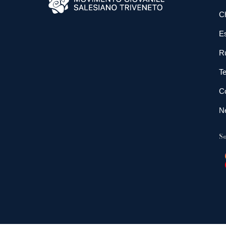
C
E
R
Te
Co
N
So