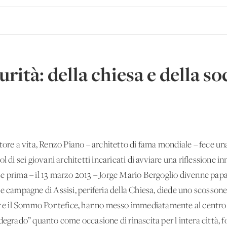
rità: della chiesa e della so
tore a vita, Renzo Piano – architetto di fama mondiale – fece una
 di sei giovani architetti incaricati di avviare una riflessione in
e prima – il 13 marzo 2013 – Jorge Mario Bergoglio divenne papa
e campagne di Assisi, periferia della Chiesa, diede uno scossone a
r e il Sommo Pontefice, hanno messo immediatamente al centro de
degrado” quanto come occasione di rinascita per l'intera città, f