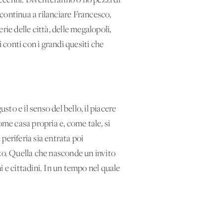
ecenni. Diventeranno o no pezzi di
 continua a rilanciare Francesco,
rie delle città, delle megalopoli,
 conti con i grandi quesiti che
usto e il senso del bello, il piacere
come casa propria e, come tale, si
 periferia sia entrata poi
zzo. Quella che nasconde un invito
 e cittadini. In un tempo nel quale