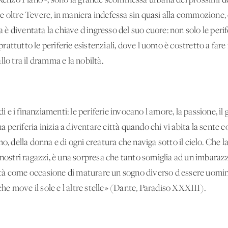
a Renzo Piano -, sono la grande scommessa urbana dei prossimi d
 che oltre Tevere, in maniera indefessa sin quasi alla commozione,
a è diventata la chiave d'ingresso del suo cuore: non solo le perife
ttutto le periferie esistenziali, dove l'uomo è costretto a fare i
lo tra il dramma e la nobiltà.
i e i finanziamenti: le periferie invocano l'amore, la passione, il g
na periferia inizia a diventare città quando chi vi abita la sente 
o, della donna e di ogni creatura che naviga sotto il cielo. Che la
 nostri ragazzi, è una sorpresa che tanto somiglia ad un imbara
ilità come occasione di maturare un sogno diverso d'essere uomini
 che move il sole e l'altre stelle» (Dante, Paradiso XXXIII).