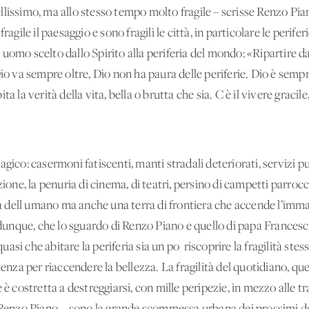
llissimo, ma allo stesso tempo molto fragile – scrisse Renzo Pia
ragile il paesaggio e sono fragili le città, in particolare le perifer
uomo scelto dallo Spirito alla periferia del mondo: «Ripartire da
io va sempre oltre, Dio non ha paura delle periferie. Dio è sempr
 la verità della vita, bella o brutta che sia. C'è il vivere gracile, 
gico: casermoni fatiscenti, manti stradali deteriorati, servizi pu
zione, la penuria di cinema, di teatri, persino di campetti parrocc
gia dell'umano ma anche una terra di frontiera che accende l’imma
, dunque, che lo sguardo di Renzo Piano e quello di papa Frances
quasi che abitare la periferia sia un po' riscoprire la fragilità stes
enza per riaccendere la bellezza. La fragilità del quotidiano, quel
 è costretta a destreggiarsi, con mille peripezie, in mezzo alle tr