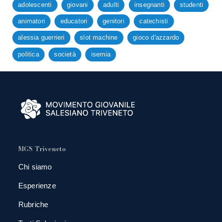
adolescenti
giovani
adulti
insegnanti
studenti
animatori
educatori
genitori
catechisti
alessia guerrieri
slot machine
gioco d'azzardo
politica
società
isernia
MGS Triveneto
Chi siamo
Esperienze
Rubriche