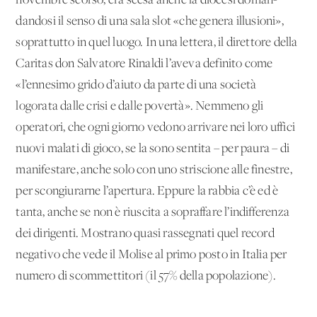
novembre scorso, era scesa anche la diocesi doman­
dandosi il senso di una sala slot «che ge­nera illusioni»,
soprattutto in quel luogo. In una lettera, il direttore della
Caritas don Salvatore Rinaldi l’aveva definito come
«l’ennesimo grido d’aiuto da parte di una società
logorata dalle crisi e dalle povertà». Nemmeno gli
operatori, che ogni giorno vedono arrivare nei loro uffici
nuovi ma­lati di gioco, se la sono sentita – per pau­ra – di
manifestare, anche solo con uno striscione alle finestre,
per scongiurarne l’apertura. Eppure la rabbia c’è ed è
tan­ta, anche se non è riuscita a sopraffare l’indifferenza
dei dirigenti. Mostrano qua­si rassegnati quel record
negativo che ve­de il Molise al primo posto in Italia per
numero di scommettitori (il 57% della po­polazione).