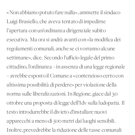
«Non abbiamo potuto fare nulla», am­mette il sindaco
Luigi Brasiello, che aveva tentato di impedirne
l’apertura con un’or­dinanza dirigenziale subito
esecutiva. Ma ora si andrà avanti con «la modifica dei
re­golamenti comunali, anche se ci vorran­no alcune
settimane», dice. Secondo l’uf­ficio legale del primo
cittadino, l’ordinan­za – in assenza di una legge regionale
– a­vrebbe esposto il Comune a «contenzioso certo con
altissima possibilità di perdere» per violazione della
norma sulle liberaliz­zazioni. In Regione, giace dal 30
ottobre u­na proposta di legge dell’Idv sulla ludopa­tia. Il
testo introdurrebbe il divieto d’in­stallare nuovi
apparecchi a meno di 500 metri dai luoghi sensibili.
Inoltre, preve­drebbe la riduzione delle tasse comunali