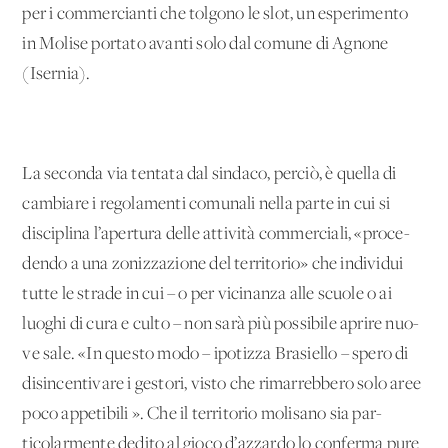
per i commercianti che tolgono le slot, un esperimento
in Molise portato avanti so­lo dal comune di Agnone
(Isernia).
La seconda via tentata dal sindaco, perciò, è quella di
cambiare i regolamenti comu­nali nella parte in cui si
disciplina l’aper­tura delle attività commerciali, «proce­
dendo a una zonizzazione del territorio» che individui
tutte le strade in cui – o per vicinanza alle scuole o ai
luoghi di cura e culto – non sarà più possibile aprire nuo­
ve sale. «In questo modo – ipotizza Bra­siello – spero di
disincentivare i gestori, vi­sto che rimarrebbero solo aree
poco ap­petibili ». Che il territorio molisano sia par­
ticolarmente dedito al gioco d’azzardo lo conferma pure