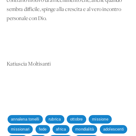
contrario motivo di arricchimento che, anche quando
sembra difficile, spinge alla crescita e al vero incontro
personale con Dio.
Katiuscia Moltisanti
annalena tonelli
rubrica
ottobre
missione
missionari
fede
africa
mondialità
adolescenti