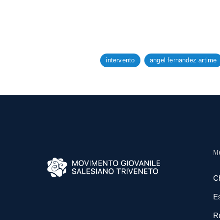
intervento
angel fernandez artime
M
C
E
R