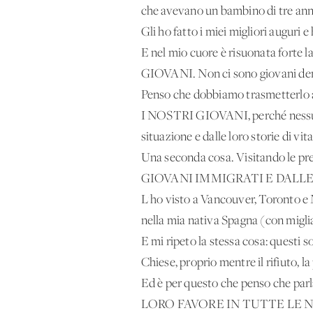
che avevano un bambino di tre anni. 
Gli ho fatto i miei migliori auguri 
E nel mio cuore è risuonata fort
GIOVANI. Non ci sono giovani dent
Penso che dobbiamo trasmetterlo a
I NOSTRI GIOVANI, perché nessuno 
situazione e dalle loro storie di vita
Una seconda cosa. Visitando le pre
GIOVANI IMMIGRATI E DALLE
L'ho visto a Vancouver, Toronto e 
nella mia nativa Spagna (con migliaia
E mi ripeto la stessa cosa: questi s
Chiese, proprio mentre il rifiuto, l
Ed è per questo che penso che
LORO FAVORE IN TUTTE LE NAZI