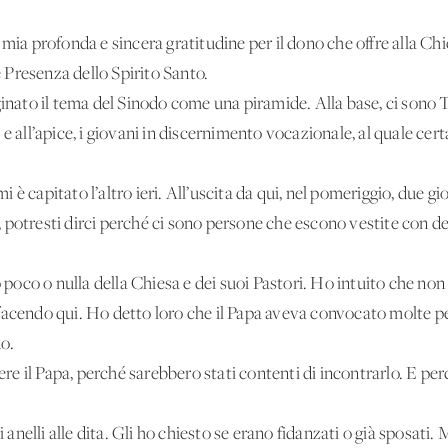
 mia profonda e sincera gratitudine per il dono che offre alla Ch
Presenza dello Spirito Santo.
nato il tema del Sinodo come una piramide. Alla base, ci son
 e all’apice, i giovani in discernimento vocazionale, al quale 
è capitato l’altro ieri. All’uscita da qui, nel pomeriggio, due gio
 potresti dirci perché ci sono persone che escono vestite con de
oco o nulla della Chiesa e dei suoi Pastori. Ho intuito che no
facendo qui. Ho detto loro che il Papa aveva convocato molte pe
o.
e il Papa, perché sarebbero stati contenti di incontrarlo. E p
nelli alle dita. Gli ho chiesto se erano fidanzati o già sposati.