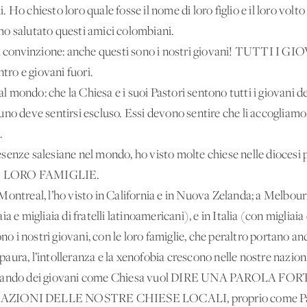
Ho chiesto loro quale fosse il nome di loro figlio e il loro volto 
e ho salutato questi amici colombiani.
e la convinzione: anche questi sono i nostri giovani! TUTTI 
ro e giovani fuori.
l mondo: che la Chiesa e i suoi Pastori sentono tutti i giova
deve sentirsi escluso. Essi devono sentire che li accogliamo
.
senze salesiane nel mondo, ho visto molte chiese nelle diocesi 
 LORO FAMIGLIE.
Montreal, l’ho visto in California e in Nuova Zelanda; a Melbou
 e migliaia di fratelli latinoamericani), e in Italia (con migliaia
ono i nostri giovani, con le loro famiglie, che peraltro portano an
a paura, l’intolleranza e la xenofobia crescono nelle nostre nazion
 parlando dei giovani come Chiesa vuol DIRE UNA PAROLA
ONI DELLE NOSTRE CHIESE LOCALI, proprio come Papa Fr