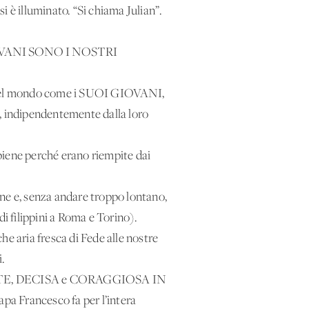
si è illuminato. “Si chiama Julian”.
I GIOVANI SONO I NOSTRI
ni del mondo come i SUOI GIOVANI,
, indipendentemente dalla loro
piene perché erano riempite dai
rne e, senza andare troppo lontano,
 di filippini a Roma e Torino).
che aria fresca di Fede alle nostre
i.
 FORTE, DECISA e CORAGGIOSA IN
ancesco fa per l’intera