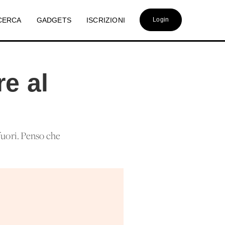
CERCA
GADGETS
ISCRIZIONI
Login
re al
ori. Penso che