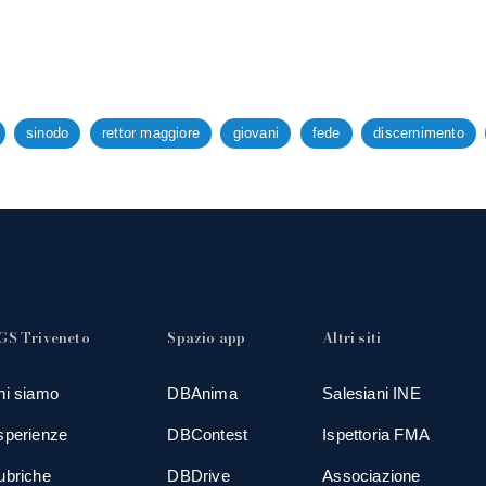
sinodo
rettor maggiore
giovani
fede
discernimento
GS Triveneto
Spazio app
Altri siti
hi siamo
DBAnima
Salesiani INE
sperienze
DBContest
Ispettoria FMA
ubriche
DBDrive
Associazione