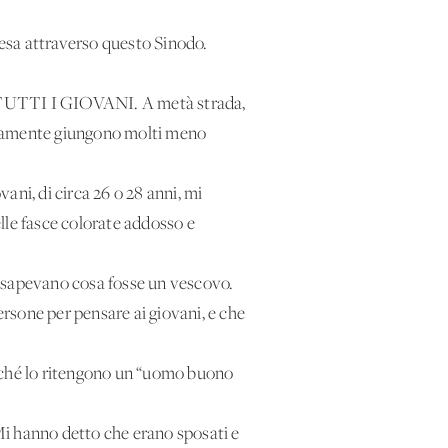
iesa attraverso questo Sinodo.
o TUTTI I GIOVANI. A metà strada,
certamente giungono molti meno
vani, di circa 26 o 28 anni, mi
lle fasce colorate addosso e
n sapevano cosa fosse un vescovo.
rsone per pensare ai giovani, e che
erché lo ritengono un “uomo buono
 Mi hanno detto che erano sposati e