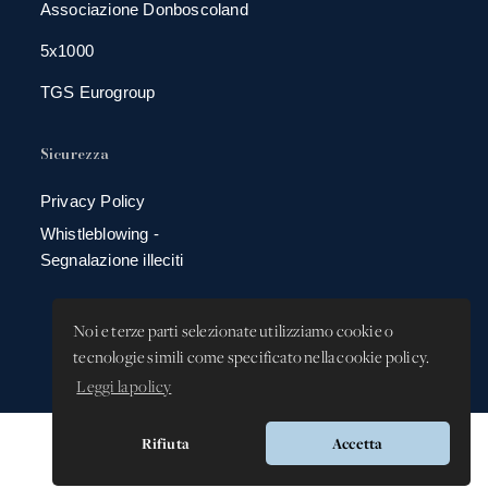
Associazione Donboscoland
5x1000
TGS Eurogroup
Sicurezza
Privacy Policy
Whistleblowing -
Segnalazione illeciti
Noi e terze parti selezionate utilizziamo cookie o
tecnologie simili come specificato nella cookie policy.
Leggi la policy
Rifiuta
Accetta
Versione app: 3.64.2 (18ea8745)