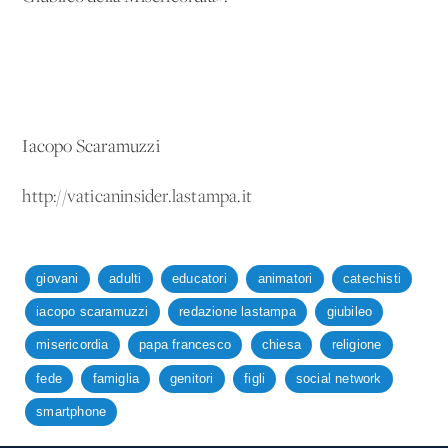
Iacopo Scaramuzzi
http://vaticaninsider.lastampa.it
giovani
adulti
educatori
animatori
catechisti
iacopo scaramuzzi
redazione lastampa
giubileo
misericordia
papa francesco
chiesa
religione
fede
famiglia
genitori
figli
social network
smartphone