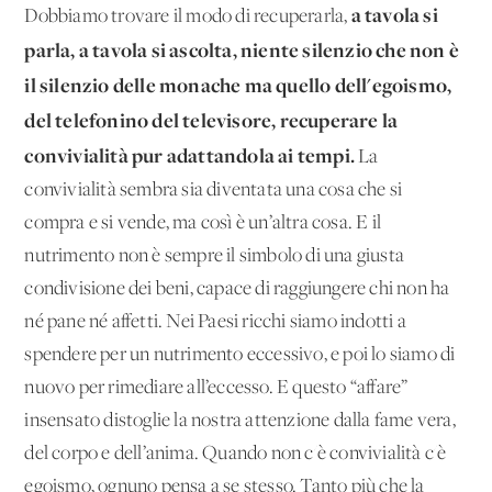
a tavola si
Dobbiamo trovare il modo di recuperarla,
parla, a tavola si ascolta, niente silenzio che non è
il silenzio delle monache ma quello dell'egoismo,
del telefonino del televisore, recuperare la
convivialità pur adattandola ai tempi.
La
convivialità sembra sia diventata una cosa che si
compra e si vende, ma così è un’altra cosa. E il
nutrimento non è sempre il simbolo di una giusta
condivisione dei beni, capace di raggiungere chi non ha
né pane né affetti. Nei Paesi ricchi siamo indotti a
spendere per un nutrimento eccessivo, e poi lo siamo di
nuovo per rimediare all’eccesso. E questo “affare”
insensato distoglie la nostra attenzione dalla fame vera,
del corpo e dell’anima. Quando non c'è convivialità c'è
egoismo, ognuno pensa a se stesso. Tanto più che la