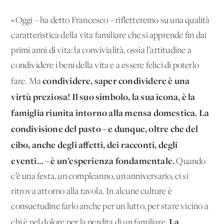
«Oggi – ha detto Francesco – rifletteremo su una qualità
caratteristica della vita familiare che si apprende fin dai
primi anni di vita: la convivialità, ossia l’attitudine a
condividere i beni della vita e a essere felici di poterlo
condividere, saper condividere è una
fare. Ma
virtù preziosa!
Il suo simbolo, la sua icona, è la
famiglia riunita intorno alla mensa domestica.
La
condivisione del pasto – e dunque, oltre che del
cibo, anche degli affetti, dei racconti, degli
eventi… – è un’esperienza fondamentale.
Quando
c’è una festa, un compleanno, un anniversario, ci si
ritrova attorno alla tavola. In alcune culture è
consuetudine farlo anche per un lutto, per stare vicino a
La
chi è nel dolore per la perdita di un familiare.