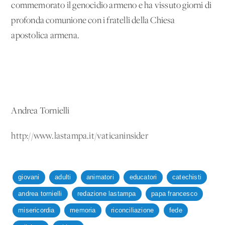
commemorato il genocidio armeno e ha vissuto giorni di
profonda comunione con i fratelli della Chiesa
apostolica armena.
Andrea Tornielli
http://www.lastampa.it/vaticaninsider
giovani
adulti
animatori
educatori
catechisti
andrea tornielli
redazione lastampa
papa francesco
misericordia
memoria
riconciliazione
fede