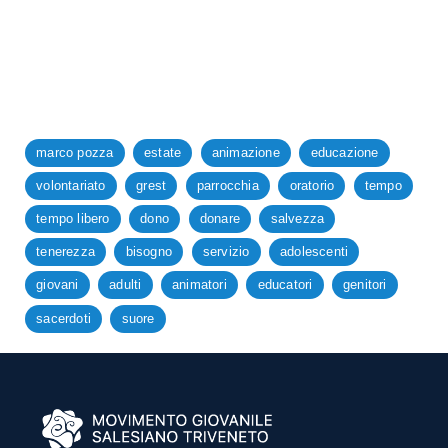
marco pozza
estate
animazione
educazione
volontariato
grest
parrocchia
oratorio
tempo
tempo libero
dono
donare
salvezza
tenerezza
bisogno
servizio
adolescenti
giovani
adulti
animatori
educatori
genitori
sacerdoti
suore