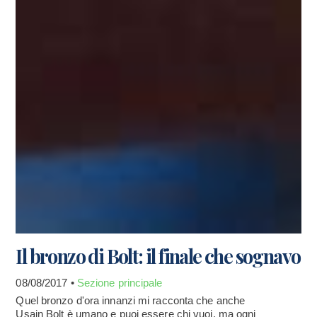
Il bronzo di Bolt: il finale che sognavo
08/08/2017 •
Sezione principale
Quel bronzo d'ora innanzi mi racconta che anche
Usain Bolt è umano e puoi essere chi vuoi, ma ogni