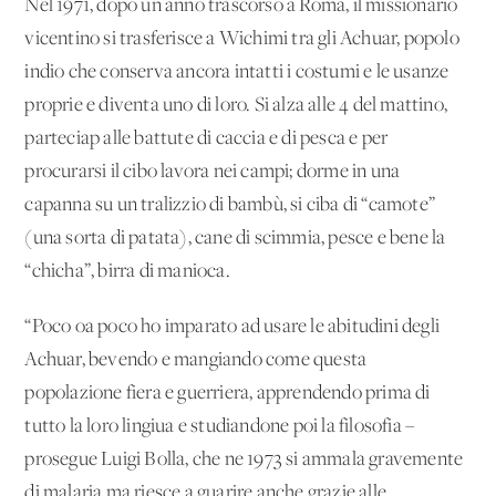
Nel 1971, dopo un anno trascorso a Roma, il missionario
vicentino si trasferisce a Wichimi tra gli Achuar, popolo
indio che conserva ancora intatti i costumi e le usanze
proprie e diventa uno di loro. Si alza alle 4 del mattino,
parteciap alle battute di caccia e di pesca e per
procurarsi il cibo lavora nei campi; dorme in una
capanna su un tralizzio di bambù, si ciba di “camote”
(una sorta di patata), cane di scimmia, pesce e bene la
“chicha”, birra di manioca.
“Poco oa poco ho imparato ad usare le abitudini degli
Achuar, bevendo e mangiando come questa
popolazione fiera e guerriera, apprendendo prima di
tutto la loro lingiua e studiandone poi la filosofia –
prosegue Luigi Bolla, che ne 1973 si ammala gravemente
di malaria ma riesce a guarire anche grazie alle