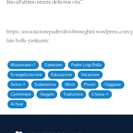
fino all’ultimo istante della mia vita”.
https://associazionepadresilviobroseghini.wordpress.com/
luis-bolla-yankuam/
Missionario¬†
Salesiano
Padre Luigi Bolla
Evangelizzazione
Educazione
Vocazione
Selva¬†
Sudamerica
Ultimi
Poveri
Viaggiare
Camminare
Vangelo
Traduzione
Chiesa¬†
Achuar