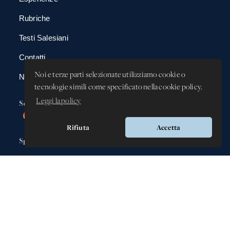
Rubriche
Testi Salesiani
Contatti
Noi e terze parti selezionate utilizziamo cookie o
News
tecnologie simili come specificato nella cookie policy.
Leggi la policy
Social
Rifiuta
Accetta
Spazio app
DBAnima
DBContest
DBDrive
Iscrizioni