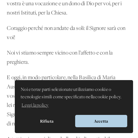
vostra è una vocazione e un dono di Dio per voi, per i
nostri Istituti, per la Chiesa.
Coraggio perché non andate da soli: il Signore sarà con
voi!
Noi vi stiamo sempre vicino con l’affetto e con la
preghiera.
E oggi, in modo particolare, nella Basilica di Maria
Ausiliatrice affideremo la persona di ciascuno di voi, il
Noi e terze parti selezionate utilizziamo cookie o
vostro lavoro, alla guida materna di Maria Ausiliatrice:
tecnologie simili come specificato nella cookie policy.
lei renda feconda la vostra vita, la vostra donazione al
Leggi la policy
Signore, in modo tale che il sogno meraviglioso di Dio su
Rifiuta
Accetta
di noi si possa realizzare.