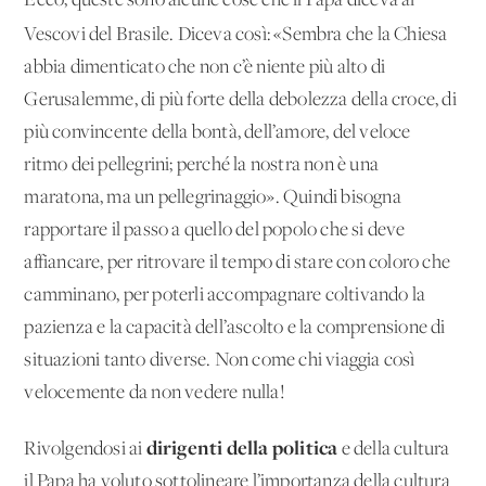
Ecco, queste sono alcune cose che il Papa diceva ai
Vescovi del Brasile. Diceva così: «Sembra che la
Chiesa
abbia dimenticato che non c’è niente più alto di
Gerusalemme, di più forte della debolezza della croce, di
più convincente della bontà, dell’amore, del veloce
ritmo dei pellegrini; perché la nostra non è una
maratona, ma un pellegrinaggio». Quindi bisogna
rapportare il passo a quello del popolo che si deve
affiancare, per ritrovare il tempo di stare con coloro che
camminano, per poterli accompagnare coltivando la
pazienza e la capacità dell’ascolto e la comprensione di
situazioni tanto diverse. Non come chi viaggia così
velocemente da non vedere nulla!
dirigenti della politica
Rivolgendosi ai
e della cultura
il Papa ha voluto sottolineare l’importanza della cultura