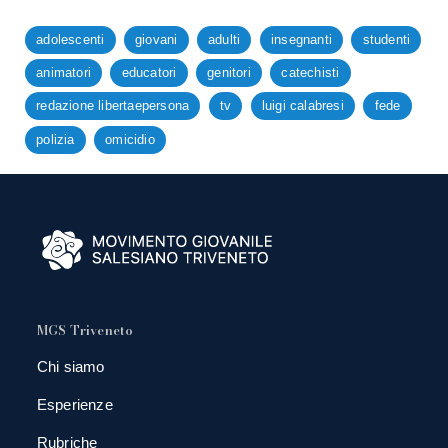
adolescenti
giovani
adulti
insegnanti
studenti
animatori
educatori
genitori
catechisti
redazione libertaepersona
tv
luigi calabresi
fede
polizia
omicidio
MGS Triveneto
Chi siamo
Esperienze
Rubriche