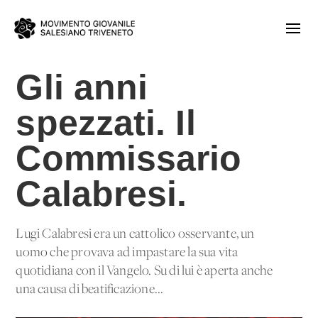
Gli anni
spezzati. Il
Commissario
Calabresi.
Lugi Calabresi era un cattolico osservante, un
uomo che provava ad impastare la sua vita
quotidiana con il Vangelo. Su di lui è aperta anche
una causa di beatificazione...