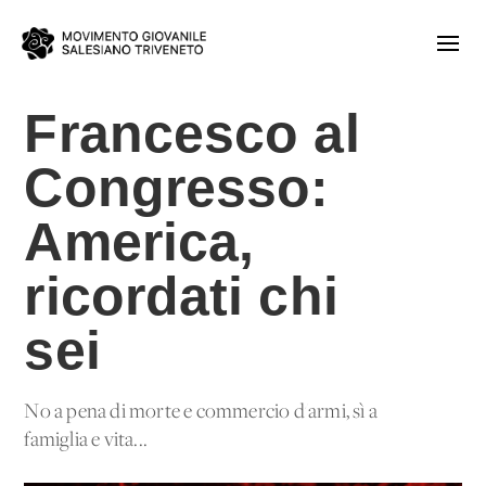
Francesco al
Congresso:
America,
ricordati chi
sei
No a pena di morte e commercio d'armi, sì a
famiglia e vita...