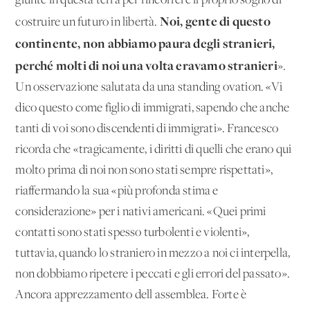
giunte in questa terra per rincorrere il proprio sogno di
Noi, gente di questo
costruire un futuro in libertà.
continente, non abbiamo paura degli stranieri,
perché molti di noi una volta eravamo stranieri
».
Un'osservazione salutata da una standing ovation. «Vi
dico questo come figlio di immigrati, sapendo che anche
tanti di voi sono discendenti di immigrati». Francesco
ricorda che «tragicamente, i diritti di quelli che erano qui
molto prima di noi non sono stati sempre rispettati»,
riaffermando la sua «più profonda stima e
considerazione» per i nativi americani. «Quei primi
contatti sono stati spesso turbolenti e violenti»,
tuttavia, quando lo straniero in mezzo a noi ci interpella,
non dobbiamo ripetere i peccati e gli errori del passato».
Ancora apprezzamento dell'assemblea. Forte è