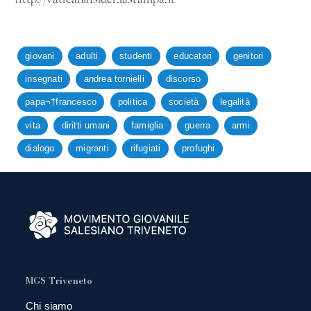
giovani
adulti
studenti
educatori
genitori
insegnati
andrea tornielli
discorso
papa¬†francesco
politica
società
legalità
vita
diritti umani
famiglia
guerra
armi
dialogo
migranti
rifugiati
profughi
MGS Triveneto
Chi siamo