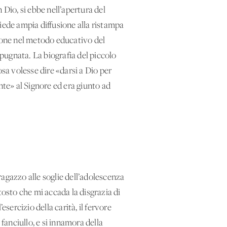
 Dio, si ebbe nell’apertura del
iede ampia diffusione alla ristampa
gione nel metodo educativo del
opugnata. La biografia del piccolo
osa volesse dire «darsi a Dio per
nte» al Signore ed era giunto ad
agazzo alle soglie dell’adolescenza
tosto che mi accada la disgrazia di
sercizio della carità, il fervore
fanciullo, e si innamora della