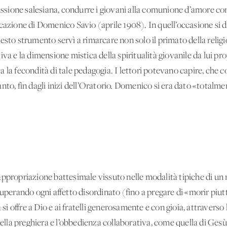
missione salesiana, condurre i giovani alla comunione d’amore con
cazione di Domenico Savio (aprile 1908). In quell’occasione si d
uesto strumento servì a rimarcare non solo il primato della reli
va e la dimensione mistica della spiritualità giovanile da lui pr
 la fecondità di tale pedagogia. I lettori potevano capire, che c
nto, fin dagli inizi dell’Oratorio. Domenico si era dato «totalme
ppropriazione battesimale vissuto nelle modalità tipiche di un r
superando ogni affetto disordinato (fino a pregare di «morir piut
offre a Dio e ai fratelli generosamente e con gioia, attraverso l’e
della preghiera e l’obbedienza collaborativa, come quella di Gesù 