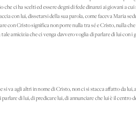
Dio che ci ha scelti ed essere degni di fede dinanzi ai giovani a cu
accia con lui, dissetarsi della sua parola, come faceva Maria sedu
e con Cristo significa non porre nulla tra sé e Cristo, nulla che c
na tale amicizia che ci venga davvero voglia di parlare di lui con 
 si va agli altri in nome di Cristo, non ci si stacca affatto da lui, 
parlare di lui, di predicare lui, di annunciare che lui è il centro d