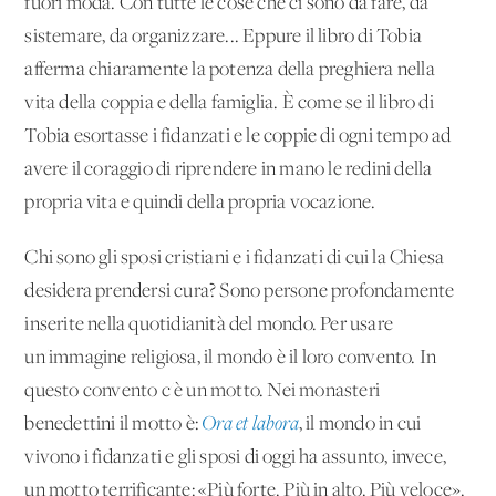
fuori moda. Con tutte le cose che ci sono da fare, da
sistemare, da organizzare... Eppure il libro di Tobia
afferma chiaramente la potenza della preghiera nella
vita della coppia e della famiglia. È come se il libro di
Tobia esortasse i fidanzati e le coppie di ogni tempo ad
avere il coraggio di riprendere in mano le redini della
propria vita e quindi della propria vocazione.
Chi sono gli sposi cristiani e i fidanzati di cui la Chiesa
desidera prendersi cura? Sono persone profondamente
inserite nella quotidianità del mondo. Per usare
un'immagine religiosa, il mondo è il loro convento. In
questo convento c'è un motto. Nei monasteri
benedettini il motto è:
Ora et labora
, il mondo in cui
vivono i fidanzati e gli sposi di oggi ha assunto, invece,
un motto terrificante: «Più forte. Più in alto. Più veloce».