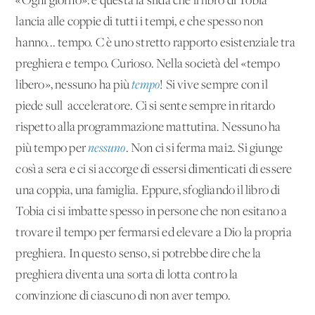
«Ogni giorno»: è questa la sfida che il libro di Tobia
lancia alle coppie di tutti i tempi, e che spesso non
hanno... tempo. C'è uno stretto rapporto esistenziale tra
preghiera e tempo. Curioso. Nella società del «tempo
libero», nessuno ha più
tempo
! Si vive sempre con il
piede sull' acceleratore. Ci si sente sempre in ritardo
rispetto alla programmazione mattutina. Nessuno ha
più tempo per
nessuno
. Non ci si ferma mai2. Si giunge
così a sera e ci si accorge di essersi dimenticati di essere
una coppia, una famiglia. Eppure, sfogliando il libro di
Tobia ci si imbatte spesso in persone che non esitano a
trovare il tempo per fermarsi ed elevare a Dio la propria
preghiera. In questo senso, si potrebbe dire che la
preghiera diventa una sorta di lotta contro la
convinzione di ciascuno di non aver tempo.