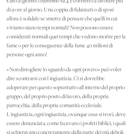
€uro al giorno; l bambino su 4 è costretto a lavorare più
di 9 ore al giorno. Una coppia di fidanzati o di sposi
allora è solidale se smette di pensare che quelli in cui
viviamo siano tempi normali! Non possono essere
considerati normali quei tempi che vedono morire per la
fame o per le conseguenze della fame 40 milioni di
persone ogni anno!
«Non distogliere lo sguardo da ogni povero» può voler
dire scontrarsi con l'ingiustizia. Ci si dovrebbe
adoperare per questo soprattutto all'interno del proprio
gruppo, del proprio posto di lavoro, della propria
parrocchia, della propria comunità ecclesiale.
L'ingiustizia, ogni ingiustizia, ovunque essa si trovi, deve
essere denunciata, come facevano i profeti biblici, i quali
si schieravano concretamente dalla parte dei più deboli.