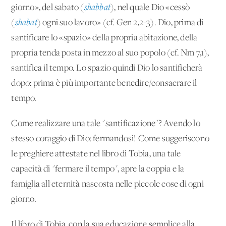
giorno», del sabato (
shabbat
), nel quale Dio «cessò
(
shabat
) ogni suo lavoro» (cf. Gen 2,2-3). Dio, prima di
santificare lo «spazio» della propria abitazione, della
propria tenda posta in mezzo al suo popolo (cf. Nm 7,1),
santifica il tempo. Lo spazio quindi Dio lo santificherà
dopo: prima è più importante benedire/consacrare il
tempo.
Come realizzare una tale "santificazione"? Avendo lo
stesso coraggio di Dio: fermandosi! Come suggeriscono
le preghiere attestate nel libro di Tobia, una tale
capacità di "fermare il tempo", apre la coppia e la
famiglia all'eternità nascosta nelle piccole cose di ogni
giorno.
Il libro di Tobia, con la sua educazione semplice alla