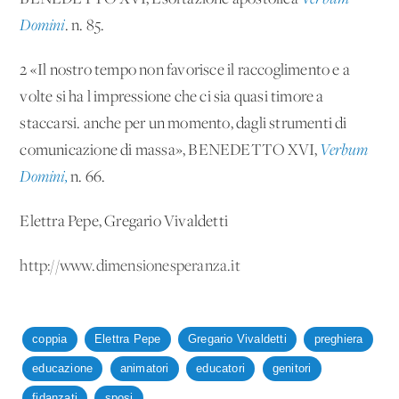
Domini
. n. 85.
2 «Il nostro tempo non favorisce il raccoglimento e a
volte si ha l'impressione che ci sia quasi timore a
staccarsi. anche per un momento, dagli strumenti di
comunicazione di massa», BENEDETTO XVI,
Verbum
Domini,
n. 66.
Elettra Pepe, Gregario Vivaldetti
http://www.dimensionesperanza.it
coppia
Elettra Pepe
Gregario Vivaldetti
preghiera
educazione
animatori
educatori
genitori
fidanzati
sposi