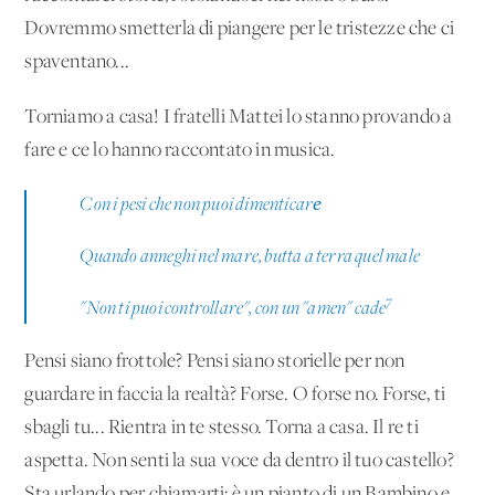
Dovremmo smetterla di piangere per le tristezze che ci
spaventano...
Torniamo a casa! I fratelli Mattei lo stanno provando a
fare e ce lo hanno raccontato in musica.
Con i pesi che non puoi dimenticarе
Quando anneghi nel mare, butta a terra quel male
7
"Non ti puoi controllare", con un "amen" cade
Pensi siano frottole? Pensi siano storielle per non
guardare in faccia la realtà? Forse. O forse no. Forse, ti
sbagli tu... Rientra in te stesso. Torna a casa. Il re ti
aspetta. Non senti la sua voce da dentro il tuo castello?
Sta urlando per chiamarti: è un pianto di un Bambino e