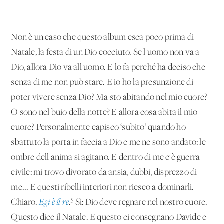
Non è un caso che questo album esca poco prima di
Natale, la festa di un Dio cocciuto. Se l'uomo non va a
Dio, allora Dio va all'uomo. E lo fa perché ha deciso che
senza di me non può stare. E io ho la presunzione di
poter vivere senza Dio? Ma sto abitando nel mio cuore?
O sono nel buio della notte? E allora cosa abita il mio
cuore? Personalmente capisco ‘subito’ quando ho
sbattuto la porta in faccia a Dio e me ne sono andato: le
ombre dell'anima si agitano. E dentro di me c'è guerra
civile: mi trovo divorato da ansia, dubbi, disprezzo di
me... E questi ribelli interiori non riesco a dominarli.
5
Chiaro.
Egi è il re
.
Sì: Dio deve regnare nel nostro cuore.
Questo dice il Natale. E questo ci consegnano Davide e