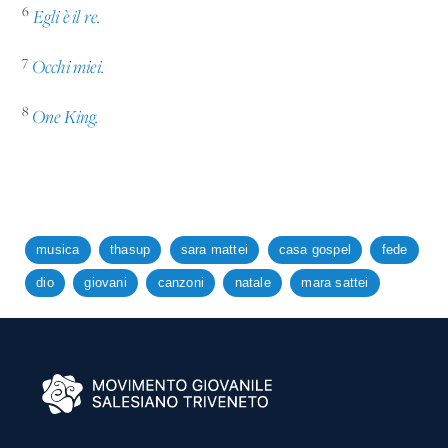
6
Egli è il re.
7
Occhi miei.
8
One King.
musica
thasup
sara mattei
casa gospel
fede
dio
giovani
canzoni
natale
mara sattei