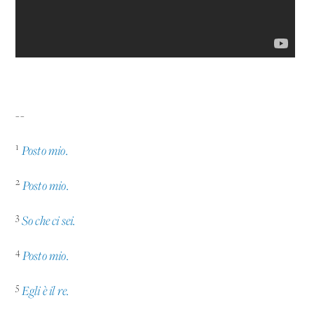
--
1
Posto mio.
2
Posto mio.
3
So che ci sei.
4
Posto mio.
5
Egli è il re.