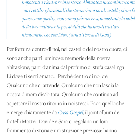
impotenti a rientrare in se stesse. Abituate a un continuo cont
con i rettili e gli animali che stanno intorno al castello, si son f
quasi come quelli, e non sanno più vincersi, nonostante la nobi
della loro natura e la possibilità che hanno di trattare
nientemeno che con Dio
». (santa Teresa di Gesù)
Per fortuna dentro di noi, nel castello del nostro cuore, ci
sono anche parti luminose: memorie della nostra
abitazione; parti d'anima dal profumo di stufa casalinga.
Lì dove ti senti amato... Perché dentro di noi c'è
Qualcuno che ci attende. Qualcuno che non lascia la
nostra dimora disabitata. Qualcuno che continua ad
aspettare il nostro ritorno in noi stessi. Ecco quello che
emerge chiaramente da
Casa Gospel
, il joint album dei
fratelli Mattei. Davide e Sara ci regalano un loro
frammento di storia e un’istruzione preziosa: hanno