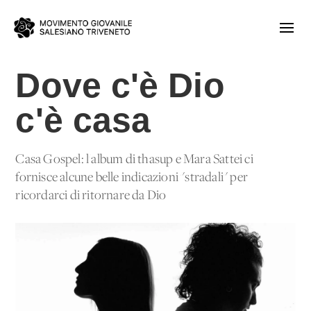
Dove c'è Dio
c'è casa
Casa Gospel: l'album di thasup e Mara Sattei ci
fornisce alcune belle indicazioni "stradali" per
ricordarci di ritornare da Dio