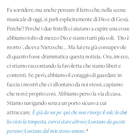
Fa sorridere, ma anche pensare il fatto che, nella scena
musicale di oggi, si parli esplicitamente di Dio e di Gesù.
Perché? Perché i due fratelli ci aiutano a capire una cosa:
abbiamo tolto di mezzo Dio e siamo tutti più soli. "Dio è
morto", diceva Nietzsche... Ma lui era già consapevole
di quanto fosse drammatica questa notizia. Ora, invece,
ci stiamo raccontando la favoletta che siamo liberi e
contenti. Se, però, abbiamo il coraggio di guardare in
faccia i mostri che ci allontano da noi stessi, capiamo
che non è proprio così. Abbiamo perso la via di casa.
Stiamo navigando senza un porto sicuro a cui
attraccare.
È già da un po' qui che non risorge il sole/Io chе
ho visto la tempesta, vorrei stare altrove/Lontano da queste
4
persone/Lontano dal mio stesso umore
.