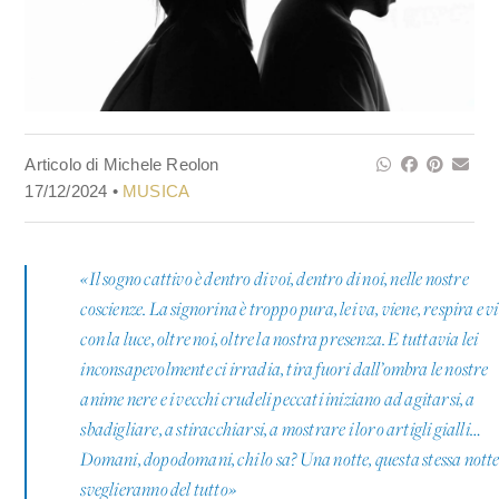
Articolo di Michele Reolon
17/12/2024 •
MUSICA
«Il sogno cattivo è dentro di voi, dentro di noi, nelle nostre
coscienze. La signorina è troppo pura, lei va, viene, respira e v
con la luce, oltre noi, oltre la nostra presenza. E tuttavia lei
inconsapevolmente ci irradia, tira fuori dall’ombra le nostre
anime nere e i vecchi crudeli peccati iniziano ad agitarsi, a
sbadigliare, a stiracchiarsi, a mostrare i loro artigli gialli…
Domani, dopodomani, chi lo sa? Una notte, questa stessa notte
sveglieranno del tutto
»