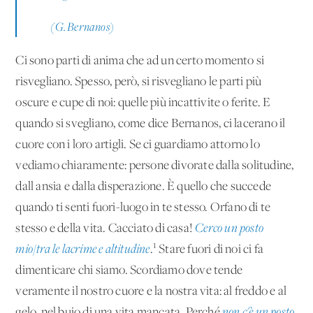
(G. Bernanos)
Ci sono parti di anima che ad un certo momento si
risvegliano. Spesso, però, si risvegliano le parti più
oscure e cupe di noi: quelle più incattivite o ferite. E
quando si svegliano, come dice Bernanos, ci lacerano il
cuore con i loro artigli. Se ci guardiamo attorno lo
vediamo chiaramente: persone divorate dalla solitudine,
dall'ansia e dalla disperazione. È quello che succede
quando ti senti fuori-luogo in te stesso. Orfano di te
stesso e della vita. Cacciato di casa!
Cerco un posto
1
mio/tra le lacrime e altitudine
.
Stare fuori di noi ci fa
dimenticare chi siamo. Scordiamo dove tende
veramente il nostro cuore e la nostra vita: al freddo e al
gelo, nel buio di una vita mancata. Perché
non c'è un posto