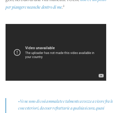
2
per piangere neanche dentro di me
.
«Ve ne sono di così ammalate e talmente avvezze a vivere fra l
cose esteriori, da esser refrattarie a qualsiasi cura, quasi