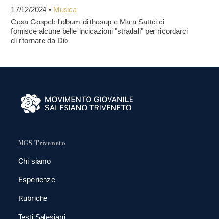
17/12/2024 •
Musica
Casa Gospel: l'album di thasup e Mara Sattei ci
fornisce alcune belle indicazioni "stradali" per ricordarci
di ritornare da Dio
MGS Triveneto
Chi siamo
Esperienze
Rubriche
Testi Salesiani