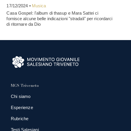
17/12/2024 •
Musica
Casa Gospel: l'album di thasup e Mara Sattei ci
fornisce alcune belle indicazioni "stradali" per ricordarci
di ritornare da Dio
MGS Triveneto
Chi siamo
Esperienze
Rubriche
Testi Salesiani