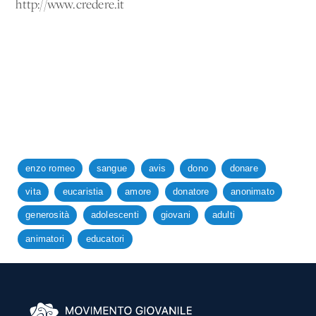
http://www.credere.it
enzo romeo
sangue
avis
dono
donare
vita
eucaristia
amore
donatore
anonimato
generosità
adolescenti
giovani
adulti
animatori
educatori