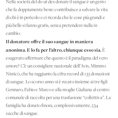
Nella società del do ut des donare il sangue è un gesto
che fa doppiamente bene: contribuisce a salvare la vita
di chi è in pericolo e ci ricorda che le cose più grandi e
più belle si fanno gratis, senza pretendere nulla in
cambio.
Il donatore offre il suo sangue in maniera
anonima. E lo fa per l’altro, chiunque esso sia.
È
esagerato affermare che questo è il paradigma del vero
amore? C’è un consigliere nazionale dell’Avis, Mimmo
Nisticò, che ha raggiunto la cifra record di 135 donazioni
di sangue. Lo scorso anno si è recato insieme ai tre figli
Gennaro, Fabio e Marco e alla moglie Giuliana al centro
comunale di raccolta per una trasfusione “collettiva”. La
famiglia ha donato finora, complessivamente, 234
sacche di sangue.