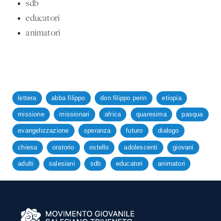
sdb
educatori
animatori
lettera
abba filippo
don filippo perin
etiopia
missione
missionari
africa
quaresima
pasqua
evangelizzazione
speranza
futuro
dialogo
chiesa
oratorio
ostello
adolescenti
giovani
adulti
salesiani
sdb
educatori
animatori