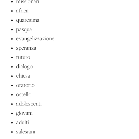
missionari
africa
quaresima
pasqua
evangelizzazione
speranza
futuro
dialogo
chiesa
oratorio
ostello
adolescenti
giovani
adulti
salesiani