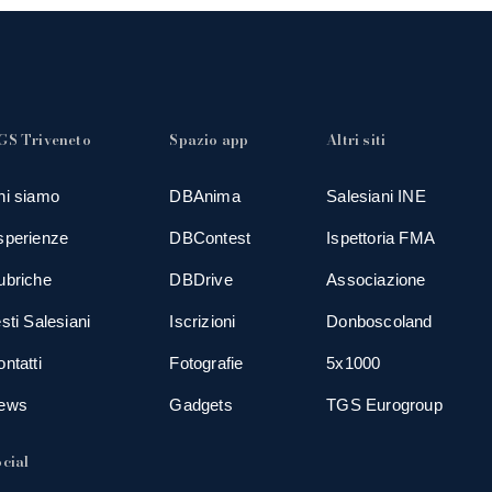
GS Triveneto
Spazio app
Altri siti
hi siamo
DBAnima
Salesiani INE
sperienze
DBContest
Ispettoria FMA
ubriche
DBDrive
Associazione
sti Salesiani
Iscrizioni
Donboscoland
ntatti
Fotografie
5x1000
ews
Gadgets
TGS Eurogroup
cial