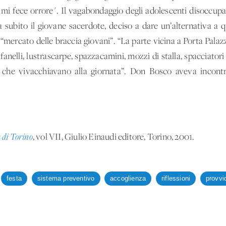
 mi fece orrore". Il vagabondaggio degli adolescenti disoccupati,
a subito il giovane sacerdote, deciso a dare un’alternativa a
 “mercato delle braccia giovani”. “La parte vicina a Porta Palazz
anelli, lustrascarpe, spazzacamini, mozzi di stalla, spacciatori d
i che vivacchiavano alla giornata”. Don Bosco aveva incontra
 di Torino
, vol VII, Giulio Einaudi editore, Torino, 2001.
festa
sistema preventivo
accoglienza
riflessioni
provvi