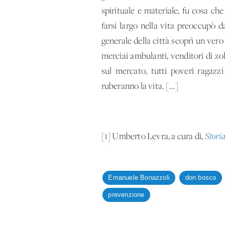
spirituale e materiale, fu cosa che
farsi largo nella vita preoccupò d
generale della città scoprì un vero
merciai ambulanti, venditori di zolf
sul mercato, tutti poveri ragazz
ruberanno la vita. [...]
[1] Umberto Levra, a cura di,
Storia
Emanuele Bonazzoli
don bosco
prevenzione