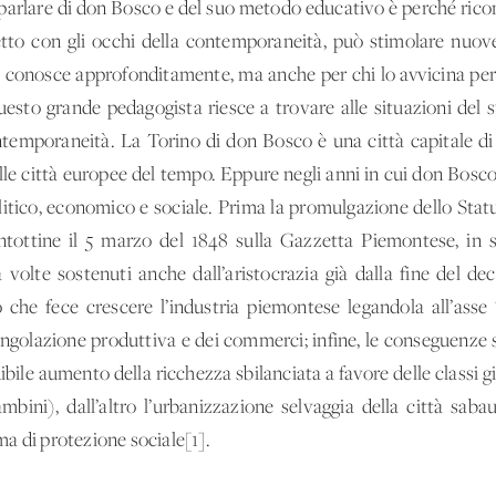
 parlare di don Bosco e del suo metodo educativo è perché ri
etto con gli occhi della contemporaneità, può stimolare nuove
lo conosce approfonditamente, ma anche per chi lo avvicina per
esto grande pedagogista riesce a trovare alle situazioni del 
ntemporaneità. La Torino di don Bosco è una città capitale di
le città europee del tempo. Eppure negli anni in cui don Bosc
litico, economico e sociale. Prima la promulgazione dello Statu
ntottine il 5 marzo del 1848 sulla Gazzetta Piemontese, in s
 volte sostenuti anche dall’aristocrazia già dalla fine del d
che fece crescere l’industria piemontese legandola all’asse
golazione produttiva e dei commerci; infine, le conseguenze so
ile aumento della ricchezza sbilanciata a favore delle classi g
mbini), dall’altro l’urbanizzazione selvaggia della città sa
a di protezione sociale[1].