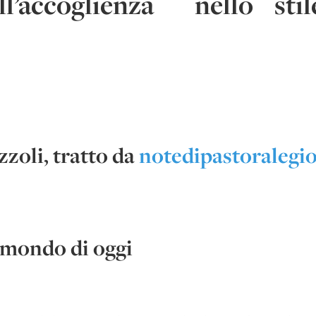
l’accoglienza nello sti
zoli, tratto da
notedipastoralegio
l mondo di oggi