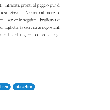
 intristiti, pronti al peggio pur di
 questi giovani. Accanto al mercato
o – scrive in seguito – brulicava di
i foglietti, fasservizi ai negozianti
to i suoi ragazzi, coloro che gli
denza
educazione