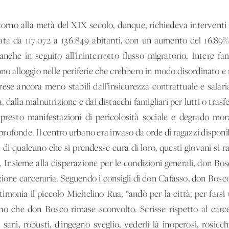
orno alla metà del XIX secolo, dunque, richiedeva interventi ur
ta da 117.072 a 136.849 abitanti, con un aumento del 16,89%;
che in seguito all’ininterrotto flusso migratorio. Intere fami
no alloggio nelle periferie che crebbero in modo disordinato e r
ese ancora meno stabili dall’insicurezza contrattuale e salaria
 dalla malnutrizione e dai distacchi famigliari per lutti o tras
 presto manifestazioni di pericolosità sociale e degrado mo
profonde. Il centro urbano era invaso da orde di ragazzi disponibi
a di qualcuno che si prendesse cura di loro, questi giovani s
 Insieme alla disperazione per le condizioni generali, don Bos
zione carceraria. Seguendo i consigli di don Cafasso, don Bosco 
timonia il piccolo Michelino Rua, “andò per la città, per farsi 
no che don Bosco rimase sconvolto. Scrisse rispetto al car
i sani, robusti, d'ingegno sveglio, vederli là inoperosi, rosicch