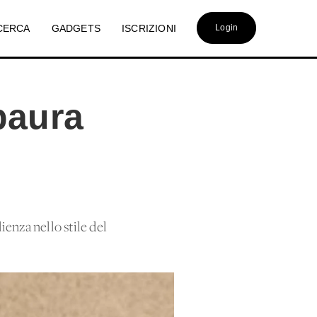
CERCA
GADGETS
ISCRIZIONI
Login
paura
ienza nello stile del