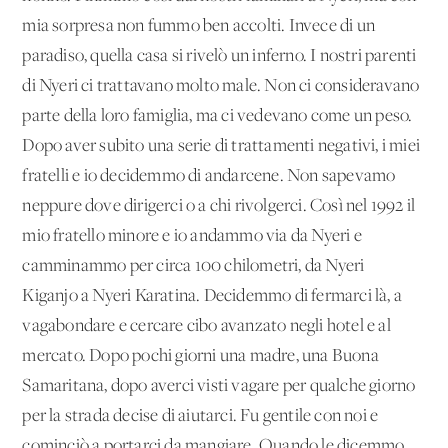
mia sorpresa non fummo ben accolti. Invece di un
paradiso, quella casa si rivelò un inferno. I nostri parenti
di Nyeri ci trattavano molto male. Non ci consideravano
parte della loro famiglia, ma ci vedevano come un peso.
Dopo aver subito una serie di trattamenti negativi, i miei
fratelli e io decidemmo di andarcene. Non sapevamo
neppure dove dirigerci o a chi rivolgerci. Così nel 1992 il
mio fratello minore e io andammo via da Nyeri e
camminammo per circa 100 chilometri, da Nyeri
Kiganjo a Nyeri Karatina. Decidemmo di fermarci là, a
vagabondare e cercare cibo avanzato negli hotel e al
mercato. Dopo pochi giorni una madre, una Buona
Samaritana, dopo averci visti vagare per qualche giorno
per la strada decise di aiutarci. Fu gentile con noi e
cominciò a portarci da mangiare. Quando le dicemmo