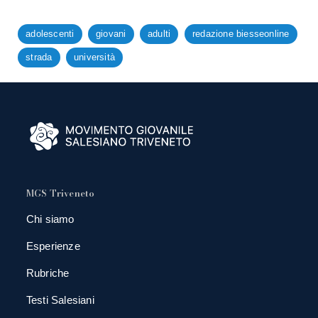
adolescenti
giovani
adulti
redazione biesseonline
strada
università
MGS Triveneto
Chi siamo
Esperienze
Rubriche
Testi Salesiani