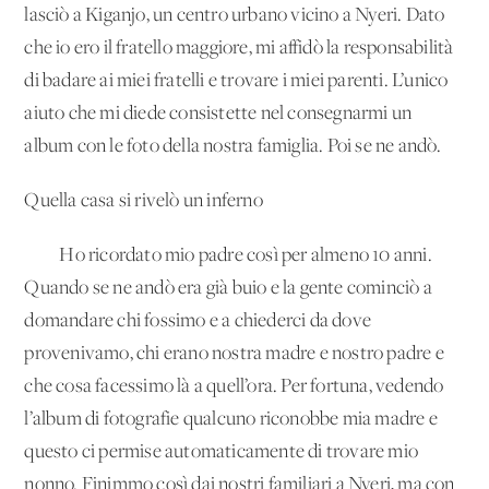
lasciò a Kiganjo, un centro urbano vicino a Nyeri. Dato
che io ero il fratello maggiore, mi affidò la responsabilità
di badare ai miei fratelli e trovare i miei parenti. L’unico
aiuto che mi diede consistette nel consegnarmi un
album con le foto della nostra famiglia. Poi se ne andò.
Quella casa si rivelò un inferno
Ho ricordato mio padre così per almeno 10 anni.
Quando se ne andò era già buio e la gente cominciò a
domandare chi fossimo e a chiederci da dove
provenivamo, chi erano nostra madre e nostro padre e
che cosa facessimo là a quell’ora. Per fortuna, vedendo
l’album di fotografie qualcuno riconobbe mia madre e
questo ci permise automaticamente di trovare mio
nonno. Finimmo così dai nostri familiari a Nyeri, ma con