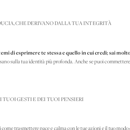
FIDUCIA, CHE DERIVANO DALLA TUA INTEGRITÀ
emi di esprimere te stessa e quello in cui credi; sai molt
asano sulla tua identità più profonda. Anche se puoi commettere d
I TUOI GESTI E DEI TUOI PENSIERI
i come trasmettere pace e calma con le tue azioni e il tuo modo 