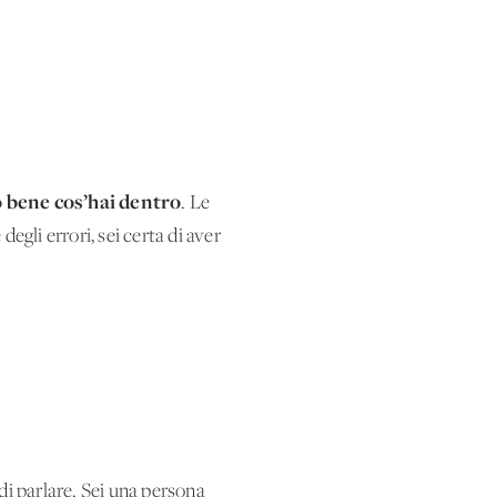
o bene cos’hai dentro
. Le
egli errori, sei certa di aver
di parlare. Sei una persona