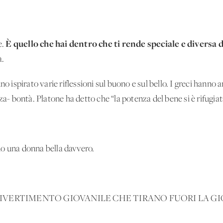
È quello che hai dentro che ti rende speciale e diversa d
e.
à.
no ispirato varie riflessioni sul buono e sul bello. I greci hanno 
za- bontà. Platone ha detto che “la potenza del bene si è rifugiata
no una donna bella davvero.
 DIVERTIMENTO GIOVANILE CHE TIRANO FUORI LA G