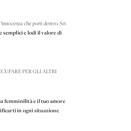
l’innocenza che porti dentro. Sei
e semplici e lodi il valore di
CCUPARE PER GLI ALTRI
ua femminilità e il tuo amore
ificarti in ogni situazione
.