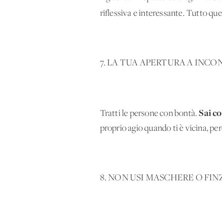
riflessiva e interessante. Tutto que
7. LA TUA APERTURA A INCO
Sai c
Tratti le persone con bontà.
proprio agio quando ti è vicina, per
8. NON USI MASCHERE O FIN