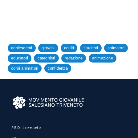
adolescenti
giovani
adulti
studenti
animatori
educatori
catechisti
redazione
animazione
corsi animatori
confidenza
MGS Triveneto