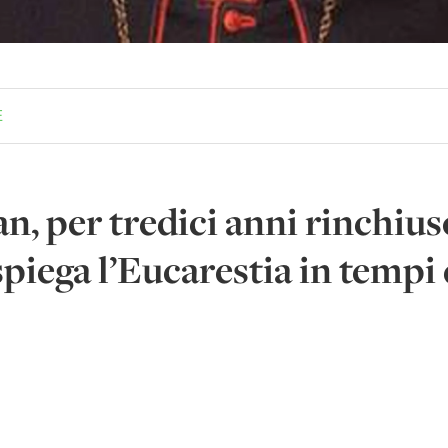
E
, per tredici anni rinchius
piega l’Eucarestia in tempi d