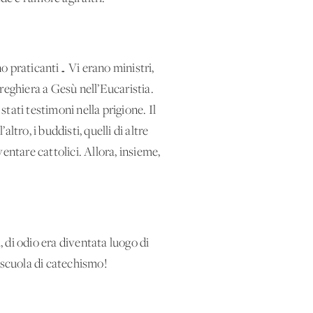
o praticanti… Vi erano ministri,
preghiera a Gesù nell’Eucaristia.
stati testimoni nella prigione. Il
ro, i buddisti, quelli di altre
ventare cattolici. Allora, insieme,
, di odio era diventata luogo di
 scuola di catechismo!