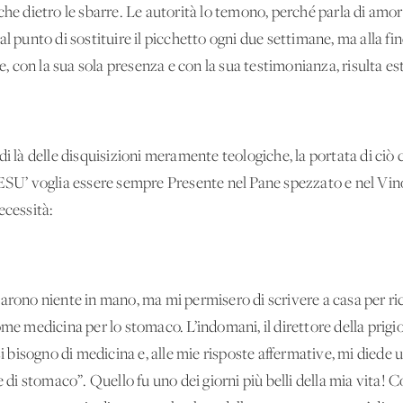
che dietro le sbarre. Le autorità lo temono, perché parla di amor
al punto di sostituire il picchetto ogni due settimane, ma alla f
 con la sua sola presenza e con la sua testimonianza, risulta 
di là delle disquisizioni meramente teologiche, la portata di ciò 
GESU’ voglia essere sempre Presente nel Pane spezzato e nel Vin
ecessità:
arono niente in mano, ma mi permisero di scrivere a casa per ric
come medicina per lo stomaco. L’indomani, il direttore della pr
si bisogno di medicina e, alle mie risposte affermative, mi diede 
e di stomaco”. Quello fu uno dei giorni più belli della mia vita! 