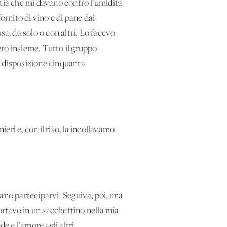
stia che mi davano contro l’umidità
ornito di vino e di pane dai
sa, da solo o con altri. Lo facevo
sero insieme. Tutto il gruppo
a disposizione cinquanta
ri e, con il riso, la incollavamo
ano parteciparvi. Seguiva, poi, una
portavo in un sacchettino nella mia
e e l’amore agli altri.