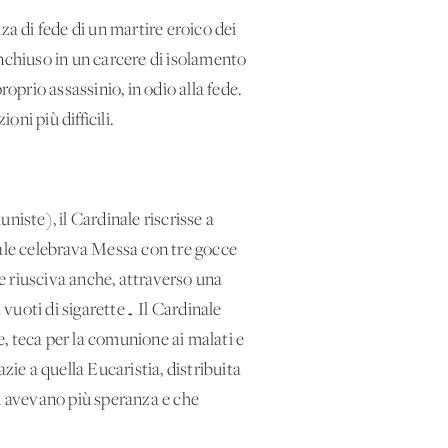
nza di fede di un martire eroico dei
inchiuso in un carcere di isolamento
oprio assassinio, in odio alla fede.
i più difficili.
niste), il Cardinale riscrisse a
inale celebrava Messa con tre gocce
he riusciva anche, attraverso una
 vuoti di sigarette… Il Cardinale
, teca per la comunione ai malati e
zie a quella Eucaristia, distribuita
on avevano più speranza e che