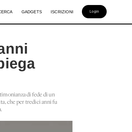
CERCA
GADGETS
ISCRIZIONI
Login
anni
piega
estimonianza di fede di un
a, che per tredici anni fu
.