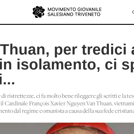
Thuan, per tredici 
in isolamento, ci s
...
di ristrettezze, ci fa molto bene rileggere gli scritti e la t
: il Cardinale François Xavier Nguyen Van Thuan, vietnamit
mento dal regime comunista a causa della sua fede cristiana