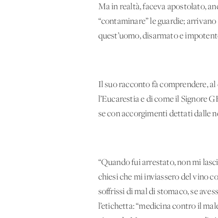
Ma in realtà, faceva apostolato, an
“contaminare” le guardie; arrivano 
quest’uomo, disarmato e impotente,
Il suo racconto fà comprendere, al 
l’Eucarestia e di come il Signore 
se con accorgimenti dettati dalle n
“Quando fui arrestato, non mi lasci
chiesi che mi inviassero del vino 
soffrissi di mal di stomaco, se aves
l’etichetta: “medicina contro il mal