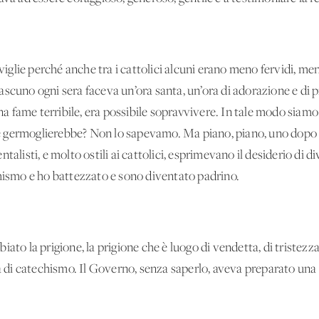
lie perché anche tra i cattolici alcuni erano meno fervidi, men
 ciascuno ogni sera faceva un’ora santa, un’ora di adorazione e di 
una fame terribile, era possibile sopravvivere. In tale modo siamo 
ermoglierebbe? Non lo sapevamo. Ma piano, piano, uno dopo l’alt
alisti, e molto ostili ai cattolici, esprimevano il desiderio di di
chismo e ho battezzato e sono diventato padrino.
ato la prigione, la prigione che è luogo di vendetta, di tristezza
la di catechismo. Il Governo, senza saperlo, aveva preparato una