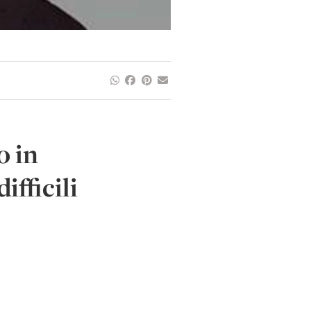
o in
ifficili