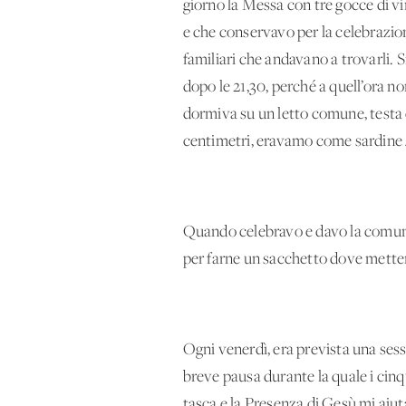
giorno la Messa con tre gocce di vi
e che conservavo per la celebrazione
familiari che andavano a trovarli. 
dopo le 21,30, perché a quell’ora no
dormiva su un letto comune, testa 
centimetri, eravamo come sardine
Quando celebravo e davo la comunion
per farne un sacchetto dove metter
Ogni venerdì, era prevista una sess
breve pausa durante la quale i cinq
tasca e la Presenza di Gesù mi aiuta