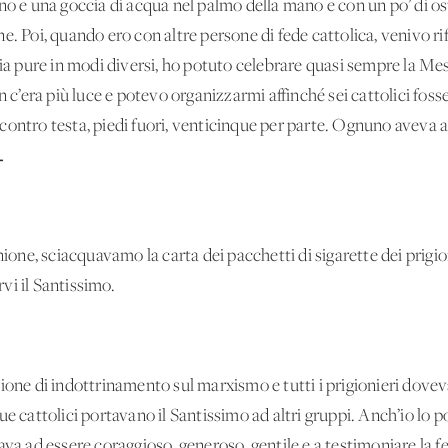
no e una goccia di acqua nel palmo della mano e con un po’ di o
. Poi, quando ero con altre persone di fede cattolica, venivo rif
Sia pure in modi diversi, ho potuto celebrare quasi sempre la Mes
n c’era più luce e potevo organizzarmi affinché sei cattolici fos
contro testa, piedi fuori, venticinque per parte. Ognuno aveva 
…
e, sciacquavamo la carta dei pacchetti di sigarette dei prigionie
vi il Santissimo.
ione di indottrinamento sul marxismo e tutti i prigionieri dovev
ue cattolici portavano il Santissimo ad altri gruppi. Anch’io lo 
va ad essere coraggioso, generoso, gentile e a testimoniare la fed