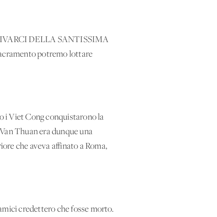
AMO PRIVARCI DELLA SANTISSIMA
Sacramento potremo lottare
do i Viet Cong conquistarono la
nal Van Thuan era dunque una
riore che aveva affinato a Roma,
 amici credettero che fosse morto.