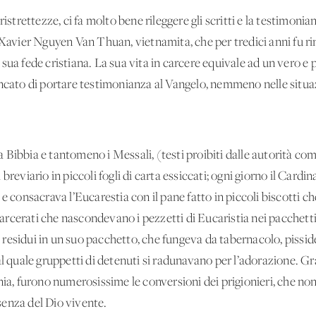
istrettezze, ci fa molto bene rileggere gli scritti e la testimonia
 Xavier Nguyen Van Thuan, vietnamita, che per tredici anni fu r
ua fede cristiana. La sua vita in carcere equivale ad un vero e pr
o di portare testimonianza al Vangelo, nemmeno nelle situazion
Bibbia e tantomeno i Messali, (testi proibiti dalle autorità comu
breviario in piccoli fogli di carta essiccati; ogni giorno il Card
e consacrava l’Eucarestia con il pane fatto in piccoli biscotti c
 carcerati che nascondevano i pezzetti di Eucaristia nei pacchetti
residui in un suo pacchetto, che fungeva da tabernacolo, pisside
l quale gruppetti di detenuti si radunavano per l’adorazione. Gra
nia, furono numerosissime le conversioni dei prigionieri, che n
enza del Dio vivente.