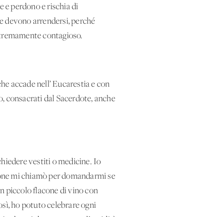
e e perdono e rischia di
ine devono arrendersi, perché
estremamente contagioso.
che accade nell’ Eucarestia e con
o, consacrati dal Sacerdote, anche
hiedere vestiti o medicine. Io
igione mi chiamò per domandarmi se
un piccolo flacone di vino con
Così, ho potuto celebrare ogni