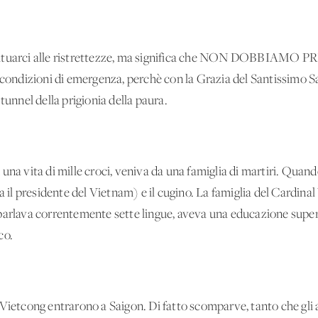
 abituarci alle ristrettezze, ma significa che NON DOBBI
ondizioni di emergenza, perchè con la Grazia del Santissimo 
tunnel della prigionia della paura.
una vita di mille croci, veniva da una famiglia di martiri. Quan
ra il presidente del Vietnam) e il cugino. La famiglia del Cardi
sso parlava correntemente sette lingue, aveva una educazione supe
co.
 Vietcong entrarono a Saigon. Di fatto scomparve, tanto che gli