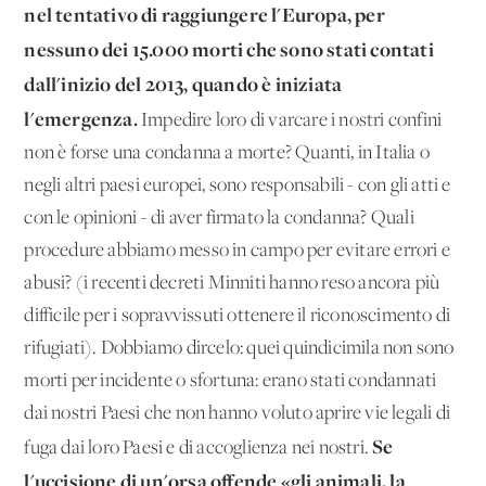
nel tentativo di raggiungere l'Europa, per
nessuno dei 15.000 morti che sono stati contati
dall'inizio del 2013, quando è iniziata
l'emergenza.
Impedire loro di varcare i nostri confini
non è forse una condanna a morte? Quanti, in Italia o
negli altri paesi europei, sono responsabili - con gli atti e
con le opinioni - di aver firmato la condanna? Quali
procedure abbiamo messo in campo per evitare errori e
abusi? (i recenti decreti Minniti hanno reso ancora più
difficile per i sopravvissuti ottenere il riconoscimento di
rifugiati). Dobbiamo dircelo: quei quindicimila non sono
morti per incidente o sfortuna: erano stati condannati
dai nostri Paesi che non hanno voluto aprire vie legali di
Se
fuga dai loro Paesi e di accoglienza nei nostri.
l'uccisione di un'orsa offende «gli animali, la