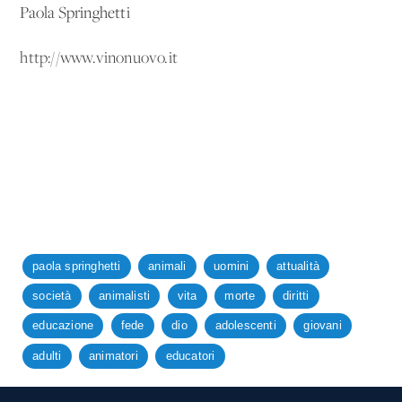
Paola Springhetti
http://www.vinonuovo.it
paola springhetti
animali
uomini
attualità
società
animalisti
vita
morte
diritti
educazione
fede
dio
adolescenti
giovani
adulti
animatori
educatori