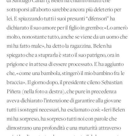
di Santiago Canal 13 Belen ha chiarito infatti che
sottoporsi all’aborto sarebbe ancora più deleterio per
lei. E spiazzando tutti i suoi presunti “difensori” ha
dichiarato il suo amore per il figlio in grembo: «Lo amerò
molto, nonostante tutto, anche se viene da un uomo che
mi ha fatto male», ha detto la ragazzina. Belen ha
spiegato che a stuprarla è stato il suo patrigno, ora in
prigione e in attesa di essere processato. E ha aggiunto
che, «come una bambola, stingerò il mio bambino fra le
braccia». Il giorno dopo, il presidente cileno Sebastian
Piñera (nella foto a destra), che pure in precedenza
aveva dichiarato l’intenzione di garantire alla giovane
tutti i sostegni necessari, ha esclamato così: «Ieri Belen
mi ha sorpreso, ha sorpreso tutti noi con parole che
dimostrano una profondità e una maturità attraverso