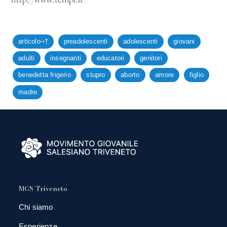
http://www.tempi.it
articolo¬†
preadolescenti
adolescenti
giovani
adulti
insegnanti
educatori
genitori
benedetta frigerio
stupro
aborto
amore
figlio
madre
MGS Triveneto
Chi siamo
Esperienze