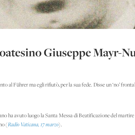
altoatesino Giuseppe Mayr-N
nto al Führer ma egli rifiutò, per la sua fede. Disse un ‘no’ frontal
no ha avuto luogo la Santa Messa di Beatificazione del martir
mo (
Radio Vaticana, 17 marzo
).