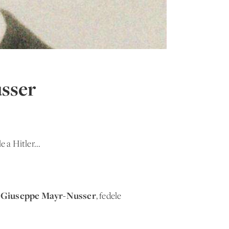
usser
e a Hitler...
Giuseppe Mayr-Nusser
e
, fedele