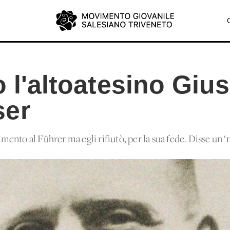
o l'altoatesino Giu
ser
amento al Führer ma egli rifiutò, per la sua fede. Disse un ‘no