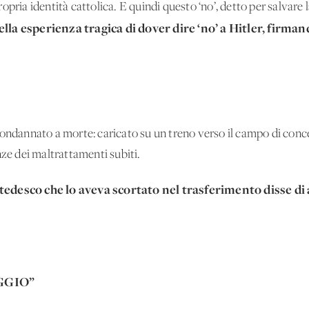
opria identità cattolica. E quindi questo ‘no’, detto per salvare 
ella esperienza tragica di dover dire ‘no’ a Hitler, firma
 condannato a morte: caricato su un treno verso il campo di co
nze dei maltrattamenti subiti.
tedesco che lo aveva scortato nel trasferimento disse di 
GGIO”