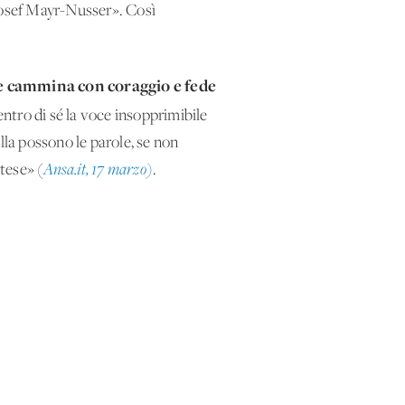
 Josef Mayr-Nusser». Così
e cammina con coraggio e fede
entro di sé la voce insopprimibile
lla possono le parole, se non
etese» (
Ansa.it, 17 marzo)
.