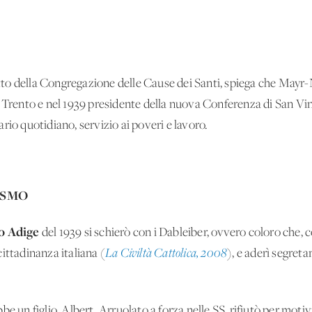
tto della Congregazione delle Cause dei Santi, spiega che Mayr-N
i Trento e nel 1939 presidente della nuova Conferenza di San V
rio quotidiano, servizio ai poveri e lavoro.
ISMO
o Adige
del 1939 si schierò con i Dableiber, ovvero coloro che, c
ittadinanza italiana (
La Civiltà Cattolica, 2008
), e aderì segre
e un figlio, Albert. Arruolato a forza nelle SS, rifiutò per motiv