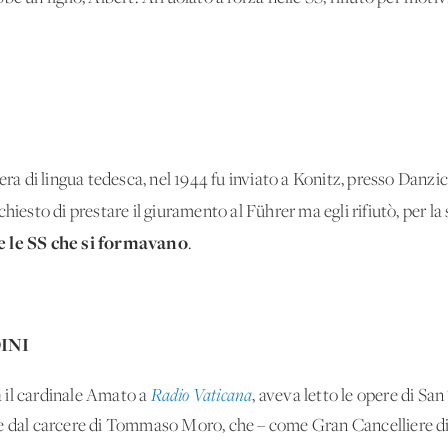
era di lingua tedesca, nel 1944 fu inviato a Konitz, presso Danzic
hiesto di prestare il giuramento al Führer ma egli rifiutò, per la
te le SS che si formavano
.
INI
 il cardinale Amato a
Radio Vaticana
, aveva letto le opere di S
e dal carcere di Tommaso Moro, che – come Gran Cancelliere di I