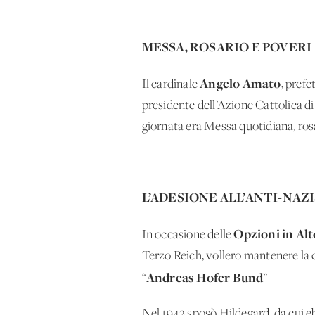
MESSA, ROSARIO E POVERI
Angelo Amato
Il cardinale
, prefe
presidente dell’Azione Cattolica d
giornata era Messa quotidiana, rosa
L’ADESIONE ALL’ANTI-NAZ
Opzioni in Alt
In occasione delle
Terzo Reich, vollero mantenere la c
Andreas Hofer Bund
“
”
Nel 1942 sposò Hildegard, da cui ebb