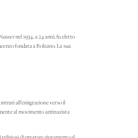
usser nel 1934, a 24 anni, fu eletto
incenzo fondata a Bolzano. La sua
ontrari all’emigrazione verso il
tamente al movimento antinazista
i religiosi di prestare giuramento al