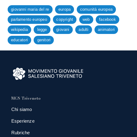
giovanni maria del re
europa
comunità europea
parlamento europeo
copyright
web
facebook
wikipedia
legge
giovani
adulti
animatori
educatori
genitori
MGS Triveneto
Chi siamo
Esperienze
Rubriche