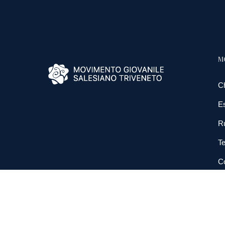
M
C
E
R
Te
Co
N
So