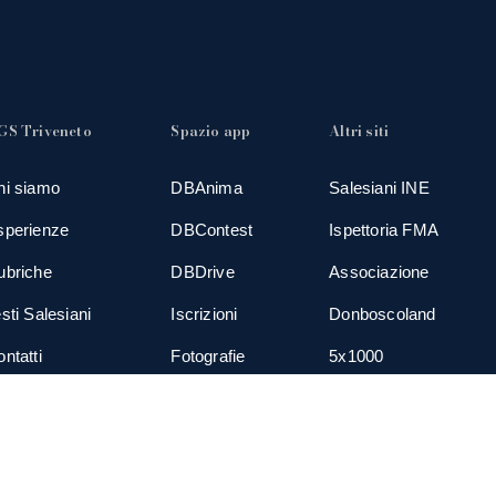
GS Triveneto
Spazio app
Altri siti
hi siamo
DBAnima
Salesiani INE
sperienze
DBContest
Ispettoria FMA
ubriche
DBDrive
Associazione
sti Salesiani
Iscrizioni
Donboscoland
ntatti
Fotografie
5x1000
ews
Gadgets
TGS Eurogroup
cial