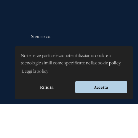
Sicurezza
Privacy Policy
Noi e terze parti selezionate utilizziamo cookie o
Whistleblowing -
tecnologie simili come specificato nella cookie policy.
Segnalazione illeciti
Leggi la policy
Rifiuta
Accetta