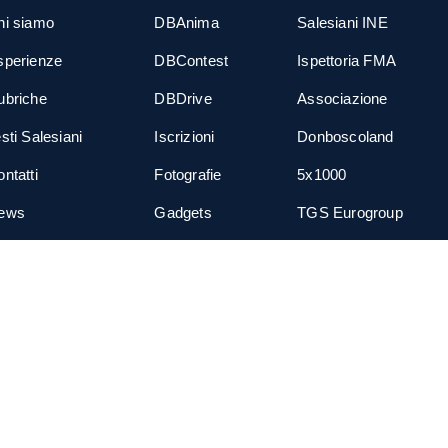
hi siamo
DBAnima
Salesiani INE
sperienze
DBContest
Ispettoria FMA
ubriche
DBDrive
Associazione
sti Salesiani
Iscrizioni
Donboscoland
ntatti
Fotografie
5x1000
ews
Gadgets
TGS Eurogroup
cial