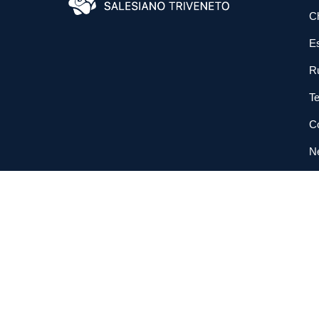
C
E
R
Te
Co
N
So