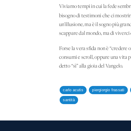
Viviamo tempi in cui la fede sembr
bisogno di testimoni che ci mostr
un’illusione, ma è il sogno più gran
scappare dal mondo, ma di viverci 
Forse la vera sfida non è “credere 
consumi e scroll, oppure una vita p
detto “sì” alla gioia del Vangelo.
carlo acutis
piergiorgio frassati
santità