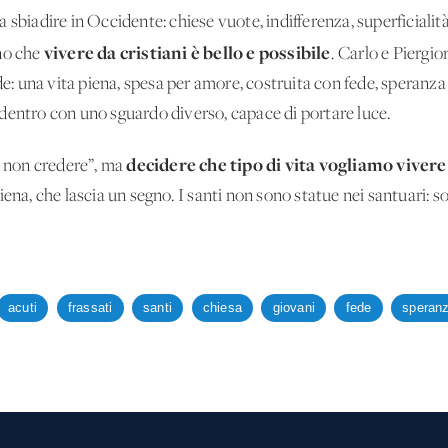
a sbiadire in Occidente: chiese vuote, indifferenza, superficial
vivere da cristiani è bello e possibile
ino che
. Carlo e Piergio
de: una vita piena, spesa per amore, costruita con fede, speranza
dentro con uno sguardo diverso, capace di portare luce.
decidere che tipo di vita vogliamo vivere
o non credere”, ma
iena, che lascia un segno. I santi non sono statue nei santuari:
acuti
frassati
santi
chiesa
giovani
fede
speran