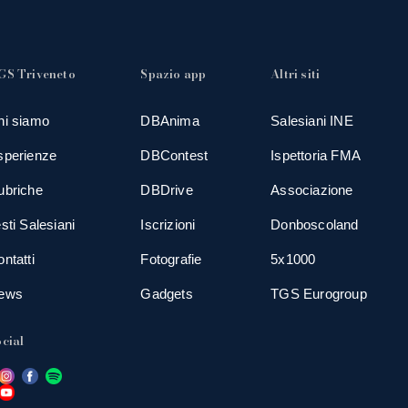
GS Triveneto
Spazio app
Altri siti
hi siamo
DBAnima
Salesiani INE
sperienze
DBContest
Ispettoria FMA
ubriche
DBDrive
Associazione
sti Salesiani
Iscrizioni
Donboscoland
ntatti
Fotografie
5x1000
ews
Gadgets
TGS Eurogroup
cial