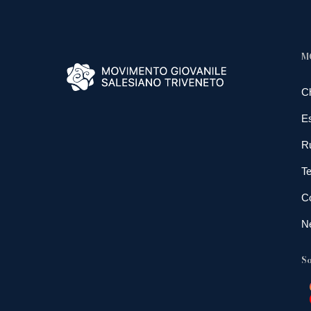
M
C
E
R
Te
Co
N
So