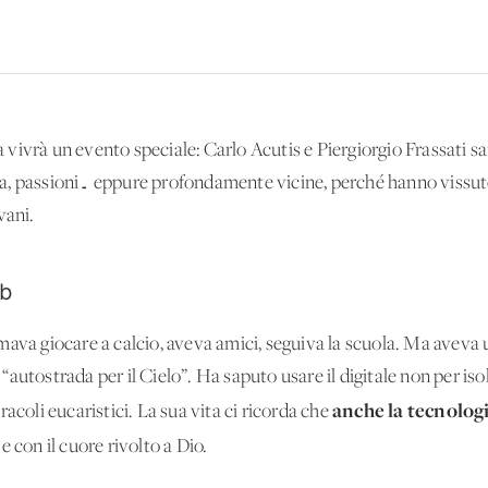
vivrà un evento speciale: Carlo Acutis e Piergiorgio Frassati 
vita, passioni… eppure profondamente vicine, perché hanno vissu
vani.
eb
mava giocare a calcio, aveva amici, seguiva la scuola. Ma aveva 
o “autostrada per il Cielo”. Ha saputo usare il digitale non per is
anche la tecnolog
acoli eucaristici. La sua vita ci ricorda che
e con il cuore rivolto a Dio.