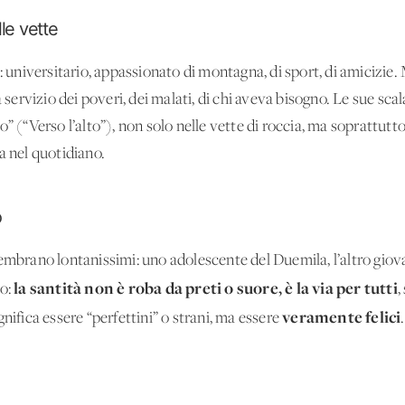
lle vette
o: universitario, appassionato di montagna, di sport, di amicizie.
a servizio dei poveri, dei malati, di chi aveva bisogno. Le sue s
” (“Verso l’alto”), non solo nelle vette di roccia, ma soprattutto 
a nel quotidiano.
o
sembrano lontanissimi: uno adolescente del Duemila, l’altro giov
la santità non è roba da preti o suore, è la via per tutti
io:
,
veramente felici
nifica essere “perfettini” o strani, ma essere
.