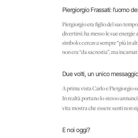
Piergiorgio Frassati: l’uomo de
Piergiorgio era figlio del suo temp
divertirsi: ha messo le sue energie 
simbolo: cercava sempre “più in alto
non era “da sacrestia”, ma incarnat
Due volti, un unico messaggi
A prima vista Carlo e Piergiorgio 
In realtà portano lo stesso annunc
vita mostra che essere santi non sig
E noi oggi?