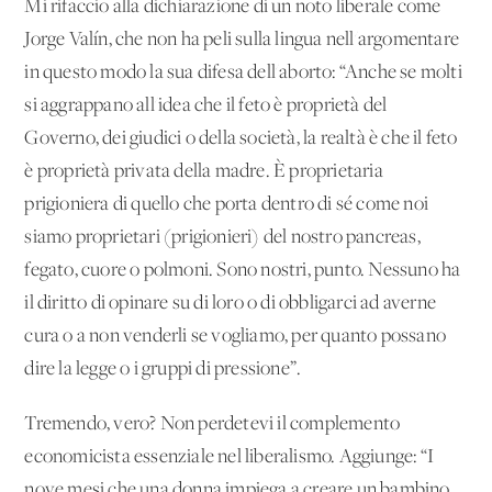
Mi rifaccio alla dichiarazione di un noto liberale come
Jorge Valín, che non ha peli sulla lingua nell'argomentare
in questo modo la sua difesa dell'aborto: “Anche se molti
si aggrappano all'idea che il feto è proprietà del
Governo, dei giudici o della società, la realtà è che il feto
è proprietà privata della madre. È proprietaria
prigioniera di quello che porta dentro di sé come noi
siamo proprietari (prigionieri) del nostro pancreas,
fegato, cuore o polmoni. Sono nostri, punto. Nessuno ha
il diritto di opinare su di loro o di obbligarci ad averne
cura o a non venderli se vogliamo, per quanto possano
dire la legge o i gruppi di pressione”.
Tremendo, vero? Non perdetevi il complemento
economicista essenziale nel liberalismo. Aggiunge: “I
nove mesi che una donna impiega a creare un bambino