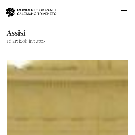
Assisi
16 articoli in tutto