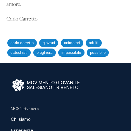
amore.
Carlo Carretto
carlo carretto
giovani
animatori
adulti
catechisti
preghiera
impossibile
possibile
MGS Triveneto
Chi siamo
Esperienze