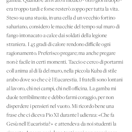
gamba. Quando è arrivato il medico - otto giorni dopo -
era troppo tardi e forse resterò zoppo per tutta la vita.
Steso su una stuoia, in una cella d'un vecchio fortino
sahariano, considero le macchie del tempo sul muro di
fango intonacato a calce dai soldati della legione
straniera. I 45 gradi di calore rendono difficile ogni
ragionamento. Preferisco pregare; ma anche pregare
non è facile in certi momenti. Taccio e cerco di portarmi
coll'anima al di là del muro, nella piccola Kuba di stile
arabo dove so che c'è l'Eucarestia. I fratelli sono lontani
al lavoro, chi nei campi, chi nell'officina. La gamba mi
duole terribilmente e debbo farmi coraggio, per non
disperdere i pensieri nel vuoto. Mi ricordo bene una
frase che ci diceva Pio XI durante l'udienza: «Che fa
Gesù nell'Eucaristia?» e attendeva da noi studenti la