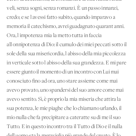
veli, senza sogni, senza romanzi. È un passo innanzi,
credo; e se l'avessi fatto subito, quando imparavo a
memoria il catechismo, avrei guadagnato quarant'anni.
Ora, l'impotenza mia la metto tutta in faccia
all'onnipotenza di Dio: il cumulo dei miei peccati sotto il
sole della sua misericordia, l'abisso della mia piccolezza
in verticale sotto l'abisso della sua grandezza. E mi pare
essere giunto il momento di un incontro con Lui mai
conosciuto fino ad ora, uno stare assieme come mai
avevo provato, uno spandersi del suo amore come mai
avevo sentito. Sì, è proprio la mia miseria che attira la
sua potenza, le mie piaghe che lo chiamano urlando, il
mio nulla che fa precipitare a cateratte su di me il suo
Tutto. E in questo incontro tra il Tutto di Dio e il nulla
dell'uomo sta la meraviglia più grande del creato. È lo