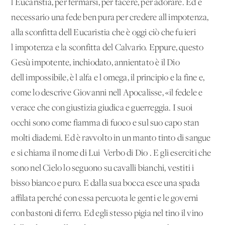
l'Eucaristia, per fermarsi, per tacere, per adorare. Ed è
necessario una fede ben pura per credere all'impotenza,
alla sconfitta dell'Eucaristia che è oggi ciò che fu ieri
l'impotenza e la sconfitta del Calvario. Eppure, questo
Gesù impotente, inchiodato, annientato è il Dio
dell'impossibile, è l'alfa e l'omega, il principio e la fine e,
come lo descrive Giovanni nell'Apocalisse, «il fedele e
verace che con giustizia giudica e guerreggia. I suoi
occhi sono come fiamma di fuoco e sul suo capo stan
molti diademi. Ed è ravvolto in un manto tinto di sangue
e si chiama il nome di Lui 'Verbo di Dio'. E gli eserciti che
sono nel Cielo lo seguono su cavalli bianchi, vestiti i
bisso bianco e puro. E dalla sua bocca esce una spada
affilata perché con essa percuota le genti e le governi
con bastoni di ferro. Ed egli stesso pigia nel tino il vino