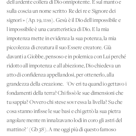
dell'ardente collera di Dio onnipotente. E sul manto e
sulla coscia un nome scritto 'Re dei re e Signore dei
signori'» (Ap. 19, 11ss). Gesù è il Dio dell'impossibile e
l'impossibile è una caratteristica di Dio. E la mia
impotenza mette in evidenza la sua potenza, la mia
piccolezza di creatura il suo Essere creatore. Già
davanti a Giobbe, pensoso e in polemica con Lui perché
ridotto all'impotenza e all'abiezione, Dio chiedeva un
atto di confidenza appellandosi, per ottenerlo, alla
grandezza della creazione. "Ov'eri tu quand'io gettavo i
fondamenti della terra? Chi fissò le sue dimensioni che
tu sappia? Ovvero chi stese sovr'essa la livella? Su che
cosa stanno infisse le sue basi e chi gettò la sua pietra
angolare mente m'innalzavano lodi in coro gli astri del
mattino?" (Gb 38). A me oggi più di questo famoso