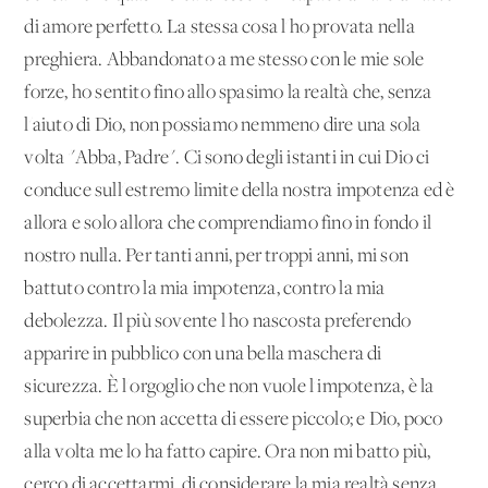
di amore perfetto. La stessa cosa l'ho provata nella
preghiera. Abbandonato a me stesso con le mie sole
forze, ho sentito fino allo spasimo la realtà che, senza
l'aiuto di Dio, non possiamo nemmeno dire una sola
volta "Abba, Padre". Ci sono degli istanti in cui Dio ci
conduce sull'estremo limite della nostra impotenza ed è
allora e solo allora che comprendiamo fino in fondo il
nostro nulla. Per tanti anni, per troppi anni, mi son
battuto contro la mia impotenza, contro la mia
debolezza. Il più sovente l'ho nascosta preferendo
apparire in pubblico con una bella maschera di
sicurezza. È l'orgoglio che non vuole l'impotenza, è la
superbia che non accetta di essere piccolo; e Dio, poco
alla volta me lo ha fatto capire. Ora non mi batto più,
cerco di accettarmi, di considerare la mia realtà senza