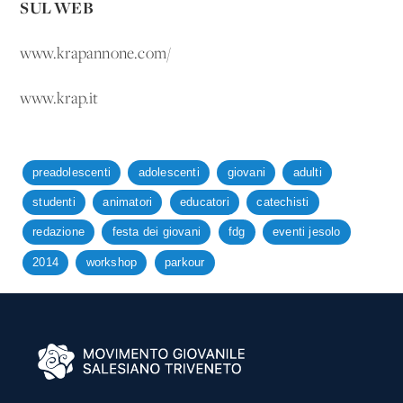
SUL WEB
www.krapannone.com/
www.krap.it
preadolescenti
adolescenti
giovani
adulti
studenti
animatori
educatori
catechisti
redazione
festa dei giovani
fdg
eventi jesolo
2014
workshop
parkour