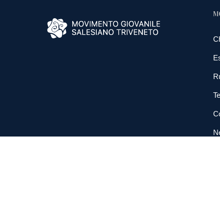
M
C
E
R
Te
Co
N
So