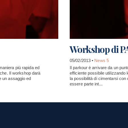
Workshop di 
05/02/2013 •
News 5
 maniera più rapida ed
Il parkour è arrivare da un pun
siche. Il workshop darà
efficiente possibile utilizzando
ne un assaggio ed
la possibilità di cimentarsi co
essere parte int...