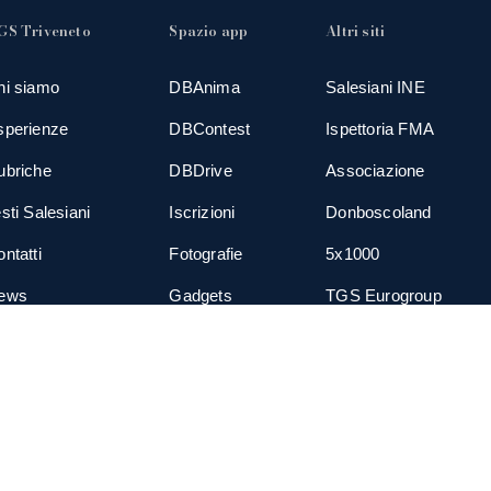
GS Triveneto
Spazio app
Altri siti
hi siamo
DBAnima
Salesiani INE
sperienze
DBContest
Ispettoria FMA
ubriche
DBDrive
Associazione
sti Salesiani
Iscrizioni
Donboscoland
ntatti
Fotografie
5x1000
ews
Gadgets
TGS Eurogroup
cial