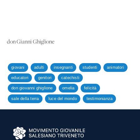
don Gianni Ghiglione
giovani
adulti
insegnanti
studenti
animatori
educatori
genitori
catechisti
don giovanni ghiglione
omelia
felicità
sale della terra
luce del mondo
testimonianza