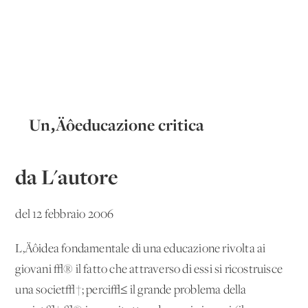
Un‚Äôeducazione critica
da L'autore
del 12 febbraio 2006
L‚Äôidea fondamentale di una educazione rivolta ai
giovani √® il fatto che attraverso di essi si ricostruisce
una societ√†; perci√≤ il grande problema della