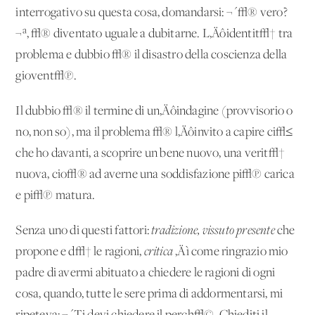
interrogativo su questa cosa, domandarsi: ¬´√® vero?
¬ª, √® diventato uguale a dubitarne. L‚Äôidentit√† tra
problema e dubbio √® il disastro della coscienza della
giovent√π.
Il dubbio √® il termine di un‚Äôindagine (provvisorio o
no, non so), ma il problema √® l‚Äôinvito a capire ci√≤
che ho davanti, a scoprire un bene nuovo, una verit√†
nuova, cio√® ad averne una soddisfazione pi√π carica
e pi√π matura.
Senza uno di questi fattori:
tradizione, vissuto presente
che
propone e d√† le ragioni,
critica
‚Äì come ringrazio mio
padre di avermi abituato a chiedere le ragioni di ogni
cosa, quando, tutte le sere prima di addormentarsi, mi