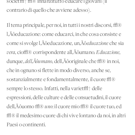
societ√† √® innanzitutto educare i giovani (il
contrario di quello che avviene adesso).
Il tema principale, per noi, in tutti i nostri discorsi, √®
l‚Äôeducazione: come educarci, in che cosa consiste e
come si svolge l‚Äôeducazione, un‚Äô
educazione
che sia
vera
, cio√® corrispondente all‚Äôumano.
Educazione
,
dunque,
dell‚Äôumano
, dell‚Äôoriginale che √® in noi,
che in ognuno si flette in modo diverso, anche se,
sostanzialmente e fondamentalmente, il cuore √®
sempre lo stesso. Infatti, nella variet√† delle
espressioni, delle culture e delle consuetudini, il cuore
dell‚Äôuomo √®
uno
: il cuore mio √® il cuore tuo, ed
√® il medesimo cuore di chi vive lontano da noi, in altri
Paesi o continenti.