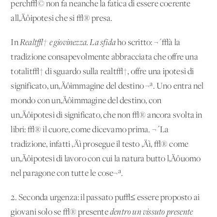
perch√© non fa neanche la fatica di essere coerente
all‚Äôipotesi che si √® presa.
In
Realt√† e giovinezza. La sfida
ho scritto: ¬´√à la
tradizione consapevolmente abbracciata che offre una
totalit√† di sguardo sulla realt√†, offre una ipotesi di
significato, un‚Äôimmagine del destino ¬ª. Uno entra nel
mondo con un‚Äôimmagine del destino, con
un‚Äôipotesi di significato, che non √® ancora svolta in
libri: √® il cuore, come dicevamo prima. ¬´La
tradizione, infatti ‚Äì prosegue il testo ‚Äì, √® come
un‚Äôipotesi di lavoro con cui la natura butto l‚Äôuomo
nel paragone con tutte le cose¬ª.
2. Seconda urgenza: il passato pu√≤ essere proposto ai
giovani solo se √® presente
dentro un vissuto presente