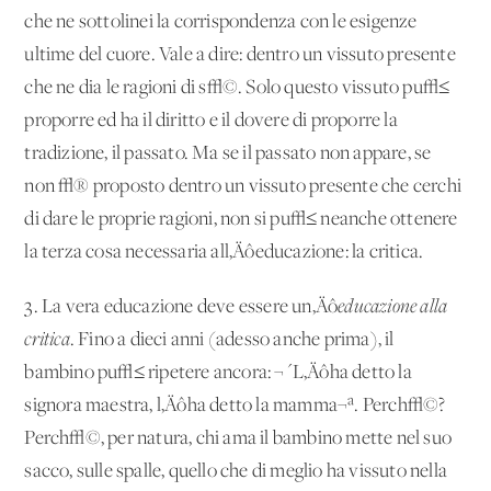
che ne sottolinei la corrispondenza con le esigenze
ultime del cuore. Vale a dire: dentro un vissuto presente
che ne dia le ragioni di s√©. Solo questo vissuto pu√≤
proporre ed ha il diritto e il dovere di proporre la
tradizione, il passato. Ma se il passato non appare, se
non √® proposto dentro un vissuto presente che cerchi
di dare le proprie ragioni, non si pu√≤ neanche ottenere
la terza cosa necessaria all‚Äôeducazione: la critica.
3. La vera educazione deve essere un‚Äô
educazione alla
critica
. Fino a dieci anni (adesso anche prima), il
bambino pu√≤ ripetere ancora: ¬´L‚Äôha detto la
signora maestra, l‚Äôha detto la mamma¬ª. Perch√©?
Perch√©, per natura, chi ama il bambino mette nel suo
sacco, sulle spalle, quello che di meglio ha vissuto nella