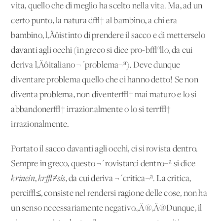
vita, quello che di meglio ha scelto nella vita. Ma, ad un
certo punto, la natura d√† al bambino, a chi era
bambino, l‚Äôistinto di prendere il sacco e di metterselo
davanti agli occhi (in greco si dice pro-b√°llo, da cui
deriva l‚Äôitaliano ¬´problema¬ª). Deve dunque
diventare problema quello che ci hanno detto! Se non
diventa problema, non diventer√† mai maturo e lo si
abbandoner√† irrazionalmente o lo si terr√†
irrazionalmente.
Portato il sacco davanti agli occhi, ci si rovista dentro.
Sempre in greco, questo ¬´rovistarci dentro¬ª si dice
krinein
,
kr√≠sis
, da cui deriva ¬´critica¬ª. La critica,
perci√≤, consiste nel rendersi ragione delle cose, non ha
un senso necessariamente negativo.‚Ä®‚Ä®Dunque, il