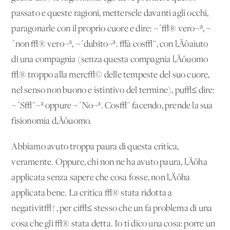
passato e queste ragioni, mettersele davanti agli occhi,
paragonarle con il proprio cuore e dire: ¬´√® vero¬ª, ¬
´non √® vero¬ª, ¬´dubito¬ª. √à cos√¨, con l‚Äôaiuto
di una compagnia (senza questa compagnia l‚Äôuomo
√® troppo alla merc√© delle tempeste del suo cuore,
nel senso non buono e istintivo del termine), pu√≤ dire:
¬´S√¨¬ª oppure ¬´No¬ª. Cos√¨ facendo, prende la sua
fisionomia d‚Äôuomo.
Abbiamo avuto troppa paura di questa critica,
veramente. Oppure, chi non ne ha avuto paura, l‚Äôha
applicata senza sapere che cosa fosse, non l‚Äôha
applicata bene. La critica √® stata ridotta a
negativit√†, per ci√≤ stesso che un fa problema di una
cosa che gli √® stata detta. Io ti dico una cosa: porre un