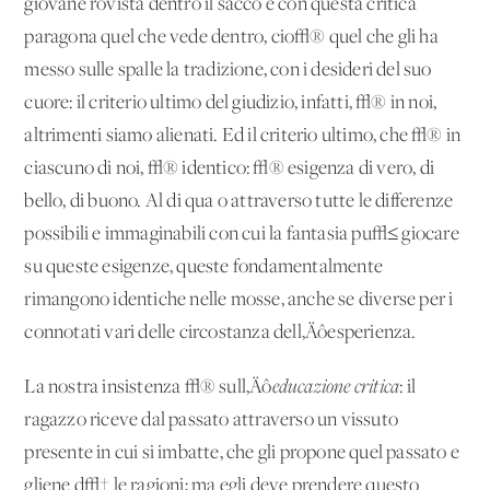
giovane rovista dentro il sacco e con questa critica
paragona quel che vede dentro, cio√® quel che gli ha
messo sulle spalle la tradizione, con i desideri del suo
cuore: il criterio ultimo del giudizio, infatti, √® in noi,
altrimenti siamo alienati. Ed il criterio ultimo, che √® in
ciascuno di noi, √® identico: √® esigenza di vero, di
bello, di buono. Al di qua o attraverso tutte le differenze
possibili e immaginabili con cui la fantasia pu√≤ giocare
su queste esigenze, queste fondamentalmente
rimangono identiche nelle mosse, anche se diverse per i
connotati vari delle circostanza dell‚Äôesperienza.
La nostra insistenza √® sull‚Äô
educazione critica
: il
ragazzo riceve dal passato attraverso un vissuto
presente in cui si imbatte, che gli propone quel passato e
gliene d√† le ragioni; ma egli deve prendere questo