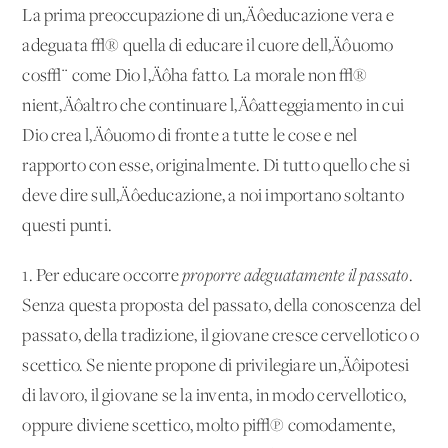
La prima preoccupazione di un‚Äôeducazione vera e
adeguata √® quella di educare il cuore dell‚Äôuomo
cos√¨ come Dio l‚Äôha fatto. La morale non √®
nient‚Äôaltro che continuare l‚Äôatteggiamento in cui
Dio crea l‚Äôuomo di fronte a tutte le cose e nel
rapporto con esse, originalmente. Di tutto quello che si
deve dire sull‚Äôeducazione, a noi importano soltanto
questi punti.
1. Per educare occorre
proporre adeguatamente il passato
.
Senza questa proposta del passato, della conoscenza del
passato, della tradizione, il giovane cresce cervellotico o
scettico. Se niente propone di privilegiare un‚Äôipotesi
di lavoro, il giovane se la inventa, in modo cervellotico,
oppure diviene scettico, molto pi√π comodamente,