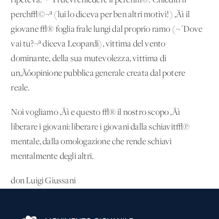
ripeteva: ¬´Ti devi chiedere il perch√©. Chiediti il
perch√©¬ª (lui lo diceva per ben altri motivi!) ‚Äì il
giovane √® foglia frale lungi dal proprio ramo (¬´Dove
vai tu?¬ª diceva Leopardi), vittima del vento
dominante, della sua mutevolezza, vittima di
un‚Äôopinione pubblica generale creata dal potere
reale.
Noi vogliamo ‚Äì e questo √® il nostro scopo ‚Äì
liberare i giovani: liberare i giovani dalla schiavit√π
mentale, dalla omologazione che rende schiavi
mentalmente degli altri.
don Luigi Giussani