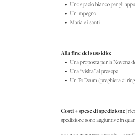
Uno spazio bianco per gli appu
Un impegno
Maria e i santi
Alla fine del sussidio:
Una proposta per la Novena d
Una “visita” al presepe
Un Te Deum (preghiera di ringr
Costi
spese di spedizione
+
[ric
spedizione sono aggiuntive in quan