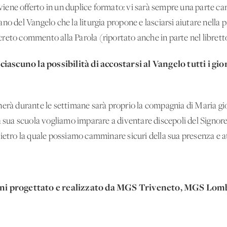
viene offerto in un duplice formato: vi sarà sempre una parte car
o del Vangelo che la liturgia propone e lasciarsi aiutare nella p
reto commento alla Parola (riportato anche in parte nel librett
a ciascuno la possibilità di accostarsi al Vangelo tutti i gi
nerà durante le settimane sarà proprio la compagnia di Maria gio
a sua scuola vogliamo imparare a diventare discepoli del Signore 
ietro la quale possiamo camminare sicuri della sua presenza e att
 mani progettato e realizzato da MGS Triveneto, MGS Lo