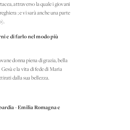
tacea, attraverso la quale i giovani
reghiera ; e vi sarà anche una parte
o).
orni e di farlo nel modo più
vane donna piena di grazia, bella
Gesù e la vita di fede di Maria
irati dalla sua bellezza.
mbardia - Emilia Romagna e