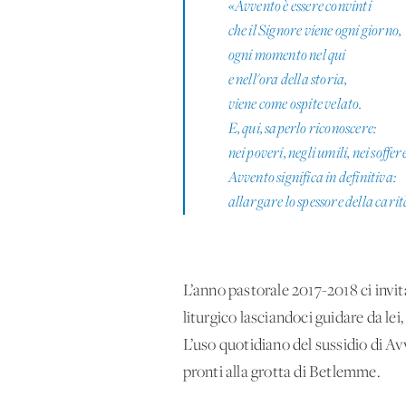
«Avvento è essere convinti
che il Signore viene ogni giorno,
ogni momento nel qui
e nell'ora della storia,
viene come ospite velato.
E, qui, saperlo riconoscere:
nei poveri, negli umili, nei soffer
Avvento significa in definitiva:
allargare lo spessore della carit
L’anno pastorale 2017-2018 ci invit
liturgico lasciandoci guidare da lei
L’uso quotidiano del sussidio di Av
pronti alla grotta di Betlemme.