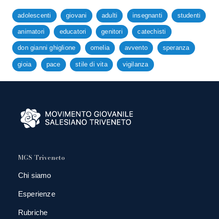
adolescenti
giovani
adulti
insegnanti
studenti
animatori
educatori
genitori
catechisti
don gianni ghiglione
omelia
avvento
speranza
gioia
pace
stile di vita
vigilanza
MGS Triveneto
Chi siamo
Esperienze
Rubriche